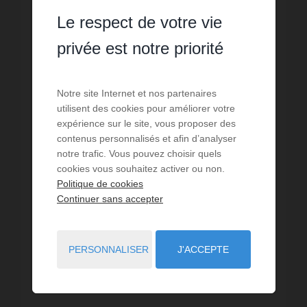
Le respect de votre vie
privée est notre priorité
Notre site Internet et nos partenaires
utilisent des cookies pour améliorer votre
expérience sur le site, vous proposer des
contenus personnalisés et afin d’analyser
notre trafic. Vous pouvez choisir quels
VENTE
cookies vous souhaitez activer ou non.
Immeuble Capestang
Politique de cookies
Continuer sans accepter
5
pièces
99,5
m² de surface
1 547,74 €
prix / m²
Capestang -Très bonne rentabilité pour cet immeuble
de rapport situé sur la commune de Capestang.Il se
PERSONNALISER
J'ACCEPTE
compose d'un local commercial en rdc, et d'un
appartement T3 duplex à l'étage.Le t...
Réf. : 87103186