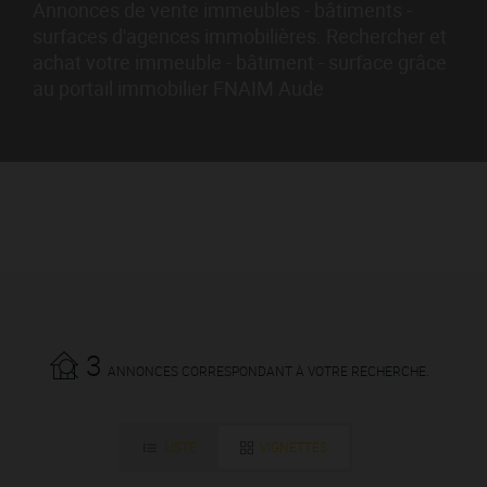
Annonces de vente immeubles - bâtiments -
surfaces d'agences immobilières. Rechercher et
achat votre immeuble - bâtiment - surface grâce
au portail immobilier FNAIM Aude
3
ANNONCES CORRESPONDANT À VOTRE RECHERCHE.
LISTE
VIGNETTES