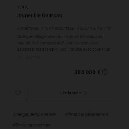
VENTE
Immeuble Gruissan
6
chambres
118
m² de surface
3 288,14 €
prix / m²
Gruissan villageCœur de village, un immeuble de
rapport R+2 composé de 6 studios meublés et
équipés prêts à l'emploi.Rdc :1 studio avec cour et un
studio avec entrée indépendante1er étage : 2 stu...
Réf. : 6087928
388 000 €
Lire la suite
Changez de type de bien
Affinez par département
Affinez par commune