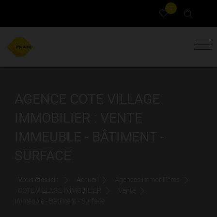
0
AGENCE COTE VILLAGE
IMMOBILIER : VENTE
IMMEUBLE - BÂTIMENT -
SURFACE
Vous êtes ici :
Accueil
Agences immobilières
COTE VILLAGE IMMOBILIER
Vente
Immeuble - Bâtiment - Surface