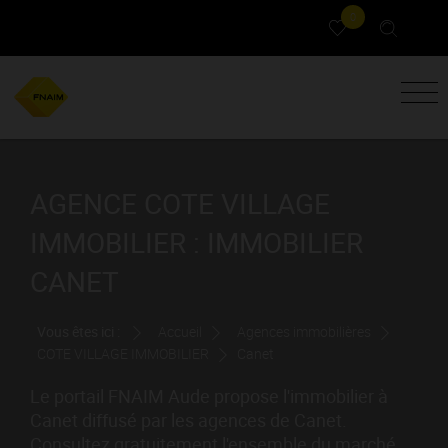
0
AGENCE COTE VILLAGE
IMMOBILIER : IMMOBILIER
CANET
Vous êtes ici :
Accueil
Agences immobilières
COTE VILLAGE IMMOBILIER
Canet
Le portail FNAIM Aude propose l'immobilier à
Canet diffusé par les agences de Canet.
Consultez gratuitement l'ensemble du marché