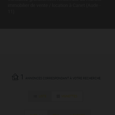
immobilier de vente / location à Canet (Aude -
11).
1
ANNONCES CORRESPONDANT À VOTRE RECHERCHE.
LISTE
VIGNETTES