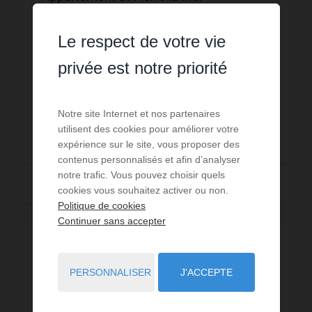
5
chambres
3
sde
175
m² de surface
Le respect de votre vie
375
m² de terrain
3 371,43 €
prix / m²
Saint Pierre la Mer -Maison de charme rénovée avec
prestations de qualité sur une parcelle de
privée est notre priorité
375m²Entièrement rénovée avec goût, cette maison
allie authenticité et confort moderne. L’espace de vie
Réf. : 87067216
lu...
Notre site Internet et nos partenaires
utilisent des cookies pour améliorer votre
590 000 €
expérience sur le site, vous proposer des
contenus personnalisés et afin d’analyser
notre trafic. Vous pouvez choisir quels
Lire la suite
cookies vous souhaitez activer ou non.
Politique de cookies
Continuer sans accepter
EXCLUSIVITÉ
PERSONNALISER
J'ACCEPTE