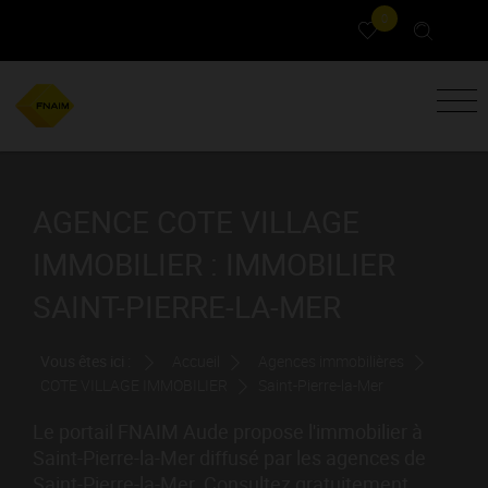
0
AGENCE COTE VILLAGE
IMMOBILIER : IMMOBILIER
SAINT-PIERRE-LA-MER
Vous êtes ici :
Accueil
Agences immobilières
COTE VILLAGE IMMOBILIER
Saint-Pierre-la-Mer
Le portail FNAIM Aude propose l'immobilier à
Saint-Pierre-la-Mer diffusé par les agences de
Saint-Pierre-la-Mer. Consultez gratuitement