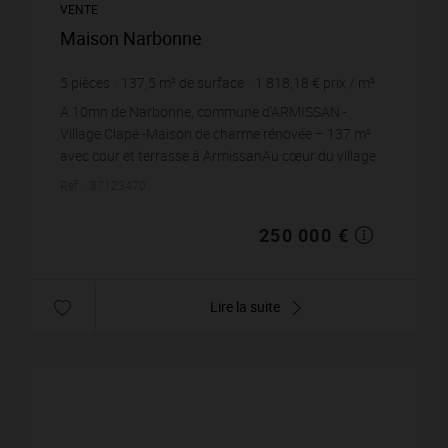
VENTE
Maison Narbonne
5
pièces
137,5
m² de surface
1 818,18 €
prix / m²
A 10mn de Narbonne, commune d'ARMISSAN -
Village Clape -Maison de charme rénovée – 137 m²
avec cour et terrasse à ArmissanAu cœur du village
recherché d’Armissan, secteur clape, proche de
Réf. : 87123470
Narbonn...
250 000 €
Lire la suite