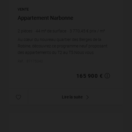
VENTE
Appartement Narbonne
2
pièces
44
m² de surface
3 770,45 €
prix / m²
Au cœur du nouveau quartier des Berges de la
Robine, découvrez ce programme neuf proposant
des appartements du T2 au T5.Nous vous
présentons ce bel appartement T de 44 m², avec
Réf. : 87175040
place de stationnement,...
165 900 €
Lire la suite