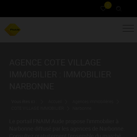
0
AGENCE COTE VILLAGE
IMMOBILIER : IMMOBILIER
NARBONNE
Vous êtes ici :
Accueil
Agences immobilières
COTE VILLAGE IMMOBILIER
Narbonne
Le portail FNAIM Aude propose l'immobilier à
Narbonne diffusé par les agences de Narbonne.
Consultez gratuitement l'ensemble du marché