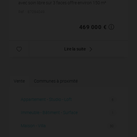
avec soin libre sur 3 faces offre environ 150 m²
habitables sur une parcelle de 319 m² agrémentée
Réf. : 87094049
d&a...
469 000 €
Lire la suite
Vente
Communes à proximité
Appartement - Studio - Loft
6
Immeuble - Bâtiment - Surface
1
Maison - Villa
30