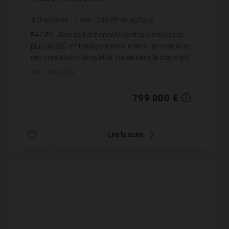
4
chambres
1
sde
205
m² de surface
459
m² de terrain
3 897,56 €
prix / m²
BAGES - 9km de NarbonneMagnifique maison de
plus de 200 m² habitable entièrement rénovée avec
des prestations de qualité, située dans le charmant
village de Bages, au cœur d’un environnement
Réf. : 86478738
privilégi...
799 000 €
Lire la suite