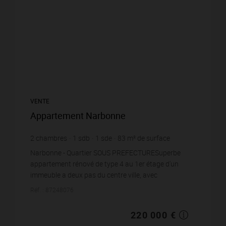
VENTE
Appartement Narbonne
2
chambres
1
sdb
1
sde
83
m² de surface
2 650,6 €
prix / m²
Narbonne - Quartier SOUS PREFECTURESuperbe
appartement rénové de type 4 au 1er étage d'un
immeuble a deux pas du centre ville, avec
terrasse.L'appartement est composé d'un
Réf. : 87248076
dégagement av...
220 000 €