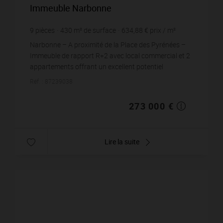
Immeuble Narbonne
9
pièces
430
m² de surface
634,88 €
prix / m²
Narbonne – A proximité de la Place des Pyrénées –
Immeuble de rapport R+2 avec local commercial et 2
appartements offrant un excellent potentiel
locatif.L'immeuble se compose de :Rez-de-chaussée
Réf. : 87239038
:...
273 000 €
Lire la suite