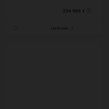
2 places de station...
236 900 €
Lire la suite