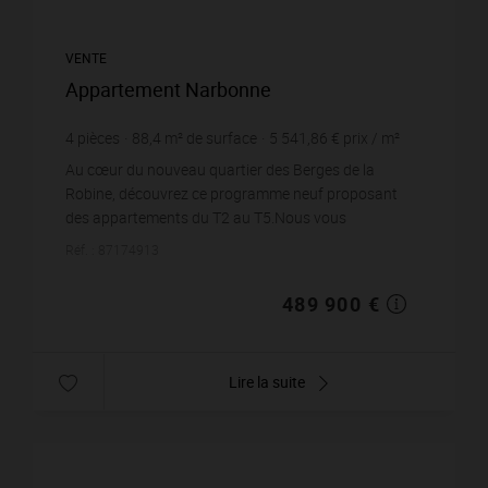
VENTE
Appartement Narbonne
4
pièces
88,4
m² de surface
5 541,86 €
prix / m²
Au cœur du nouveau quartier des Berges de la
Robine, découvrez ce programme neuf proposant
des appartements du T2 au T5.Nous vous
présentons ce superbe appartement T4 de 88,39 m²,
Réf. : 87174913
avec 2 places de par...
489 900 €
Lire la suite