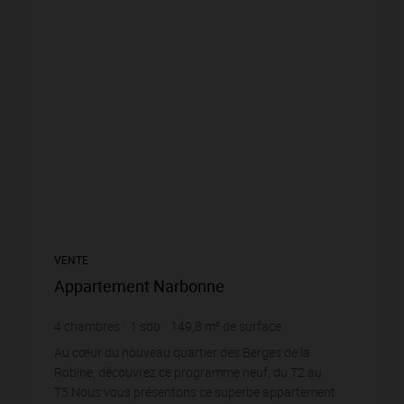
VENTE
Appartement Narbonne
4
chambres
1
sdb
149,8
m² de surface
7 008,68 €
prix / m²
Au cœur du nouveau quartier des Berges de la
Robine, découvrez ce programme neuf, du T2 au
T5.Nous vous présentons ce superbe appartement