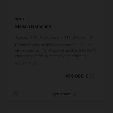
VENTE
Maison Narbonne
4
pièces
115
m² de surface
4 339,13 €
prix / m²
Découvrez cette magnifique maison contemporaine
de plain pied de 115 m², sur une parcelle de 3549M²?
conçue pour offrir un cadre de vie confortable,
respectueux de l'environnement et particulièrem...
Réf. : 87101048
499 000 €
Lire la suite