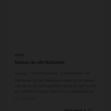
VENTE
Maison de ville Narbonne
5
pièces
106
m² de surface
2 358,49 €
prix / m²
Narbonne - Secteur RévolutionÀ deux pas du centre-
ville, découvrez cette agréable maison de ville T4/5 en
R+1, offrant de beaux volumes et un véritable atout :
un grand garage, un critère particulière...
Réf. : 87238887
250 000 €