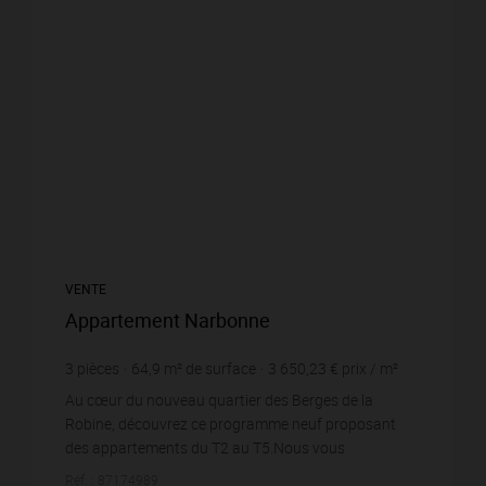
VENTE
Appartement Narbonne
3
pièces
64,9
m² de surface
3 650,23 €
prix / m²
Au cœur du nouveau quartier des Berges de la
Robine, découvrez ce programme neuf proposant
des appartements du T2 au T5.Nous vous
présentons ce bel appartement T3 de 64,94 m², avec
Réf. : 87174989