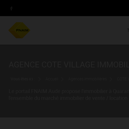
AGENCE COTE VILLAGE IMMOBIL
Vous êtes ici :
Accueil
Agences immobilières
COTE 
Le portail FNAIM Aude propose l'immobilier à Quaran
l'ensemble du marché immobilier de vente / location 