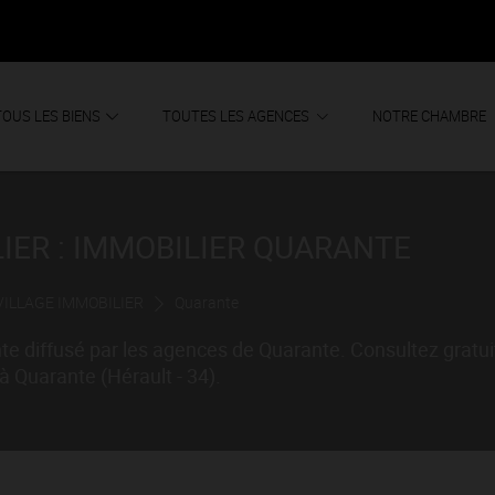
TOUS LES BIENS
TOUTES LES AGENCES
NOTRE CHAMBRE
IER : IMMOBILIER QUARANTE
VILLAGE IMMOBILIER
Quarante
te diffusé par les agences de Quarante. Consultez gratu
à Quarante (Hérault - 34).