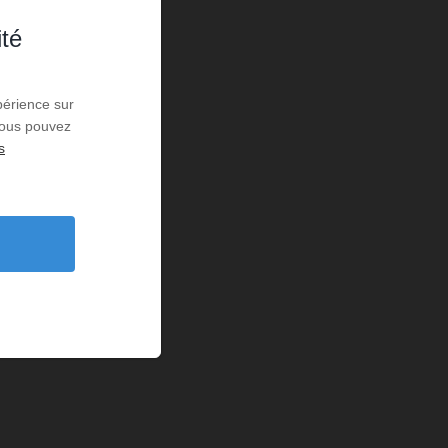
ité
périence sur
 Vous pouvez
s