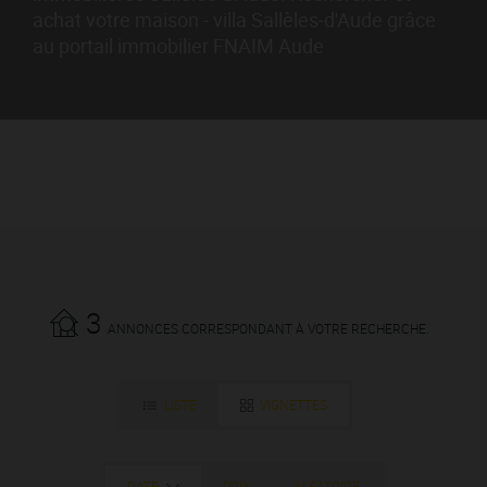
achat votre maison - villa Sallèles-d'Aude grâce
au portail immobilier FNAIM Aude
3
ANNONCES CORRESPONDANT À VOTRE RECHERCHE.
LISTE
VIGNETTES
DATE
PRIX
ALÉATOIRE