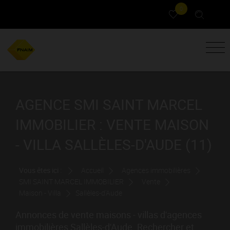
0
AGENCE SMI SAINT MARCEL
IMMOBILIER : VENTE MAISON
- VILLA SALLÈLES-D'AUDE (11)
Vous êtes ici :
Accueil
Agences immobilières
SMI SAINT MARCEL IMMOBILIER
Vente
Maison - Villa
Sallèles-d'Aude
Annonces de vente maisons - villas d'agences
immobilières Sallèles-d'Aude. Rechercher et