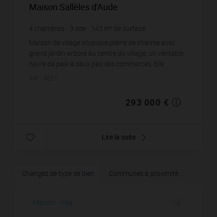
Maison Sallèles d'Aude
4
chambres
3
sde
143
m² de surface
600
m² de terrain
2 048,95 €
prix / m²
Maison de village atypique pleine de charme avec
grand jardin arboré au centre du village, un véritable
havre de paix à deux pas des commerces. Elle
comprend au rez de chaussée un espace détente
Réf. : 4657
avec...
293 000 €
Lire la suite
Changez de type de bien
Communes à proximité
Maison - Villa
3