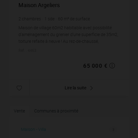
Maison Argeliers
2
chambres
1
sde
60
m² de surface
1 083,33 €
prix / m²
Maison de village 60m2 habitable avec possibilité
d'aménagement du grenier d'une superficie de 35m2,
toiture refaite à neuve ! Au rez-de-chaussé,
salon/séjour + cuisine de 25m2 au total, u...
Réf. : 4463
65 000 €
Lire la suite
Vente
Communes à proximité
Maison - Villa
3