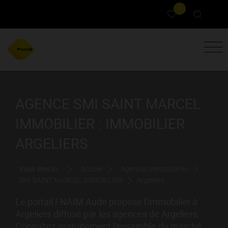
0
AGENCE SMI SAINT MARCEL
IMMOBILIER : IMMOBILIER
ARGELIERS
Vous êtes ici :
Accueil
Agences immobilières
SMI SAINT MARCEL IMMOBILIER
Argeliers
Le portail FNAIM Aude propose l'immobilier à
Argeliers diffusé par les agences de Argeliers.
Consultez gratuitement l'ensemble du marché