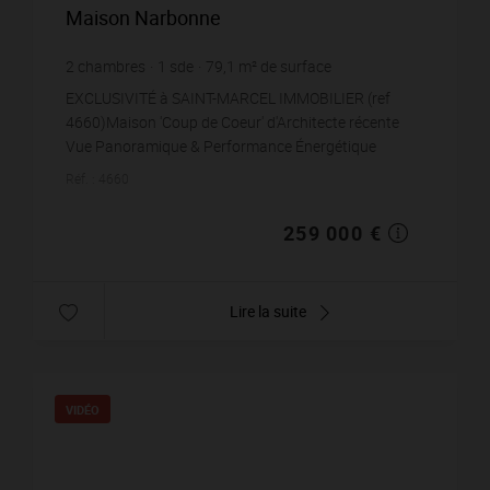
Maison Narbonne
2
chambres
1
sde
79,1
m² de surface
535
m² de terrain
3 274,34 €
prix / m²
EXCLUSIVITÉ à SAINT-MARCEL IMMOBILIER (ref
4660)Maison 'Coup de Coeur' d'Architecte récente
Vue Panoramique & Performance Énergétique
ASituée dans un village recherché avec toutes com...
Réf. : 4660
259 000 €
Lire la suite
VIDÉO