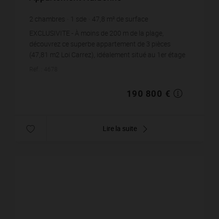
2
chambres
1
sde
47,8
m² de surface
3 991,63 €
prix / m²
EXCLUSIVITE - À moins de 200 m de la plage,
découvrez ce superbe appartement de 3 pièces
(47,81 m2 Loi Carrez), idéalement situé au 1er étage
(sans ascenseur) d'une petite copropriété intime de
Réf. : 4678
s...
190 800 €
Lire la suite