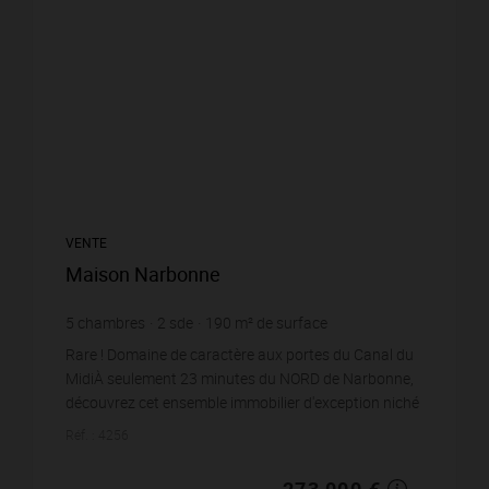
VENTE
Maison Narbonne
5
chambres
2
sde
190
m² de surface
1 305
m² de terrain
1 436,84 €
prix / m²
Rare ! Domaine de caractère aux portes du Canal du
MidiÀ seulement 23 minutes du NORD de Narbonne,
découvrez cet ensemble immobilier d'exception niché
sur une parcelle de 1 305 m2, à moins de 100...
Réf. : 4256
273 000 €