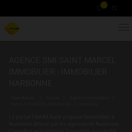
0
AGENCE SMI SAINT MARCEL
IMMOBILIER : IMMOBILIER
NARBONNE
Vous êtes ici :
Accueil
Agences immobilières
SMI SAINT MARCEL IMMOBILIER
Narbonne
Le portail FNAIM Aude propose l'immobilier à
Narbonne diffusé par les agences de Narbonne.
Consultez gratuitement l'ensemble du marché