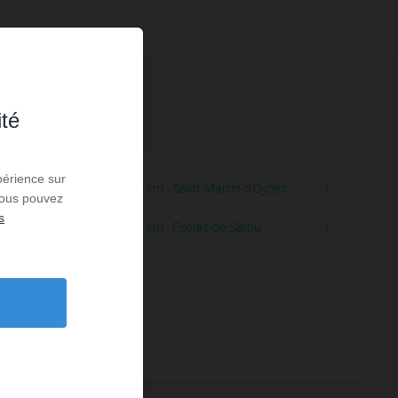
ité
périence sur
11,84 km - Saint-Martin-d'Oydes
1
1
 Vous pouvez
s
11,96 km - Esplas-de-Sérou
1
1
1
1
1