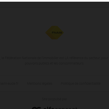
 la Fédération Nationale de l'Immobilier est LA référence du secteur, pour 
pouvoirs publics et les consommateurs.
naim-aude.fr
Mentions légales
Politique de confidentialité
Site propulsé par