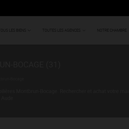
TOUS LES BIENS
TOUTES LES AGENCES
NOTRE CHAMBRE
UN-BOCAGE (31)
tbrun-Bocage
lières Montbrun-Bocage. Rechercher et achat votre maiso
M Aude