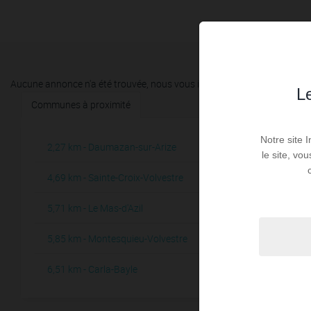
Aucune annonce n'a été trouvée, nous vous invitons à élargir vos critèr
Le
Communes à proximité
Notre site 
2,27 km - Daumazan-sur-Arize
7,75 km -
1
le site, vo
4,69 km - Sainte-Croix-Volvestre
8,23 km -
1
5,71 km - Le Mas-d'Azil
8,72 km - 
2
5,85 km - Montesquieu-Volvestre
9,20 km -
1
6,51 km - Carla-Bayle
9,64 km -
1