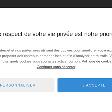
es de recherche via le moteur ci-contre.
 respect de votre vie privée est notre prior
Internet et nos partenaires utilisent des cookies pour améliorer votre ex
 Le Fossat
9,94 km - Bagert
2
us proposer des contenus personnalisés et afin d’analyser notre trafic.
choisir quels cookies vous souhaitez activer ou non.
Politique de cookie
 Sainte-Suzanne
10,82 km - Cazères
1
Continuer sans accepter
Artigat
10,86 km - Saint-Lizier
4
PERSONNALISER
J'ACCEPTE
 Rimont
10,90 km - Salles-sur-Garonne
1
 Saint-Ybars
10,91 km - Lézat-sur-Lèze
1