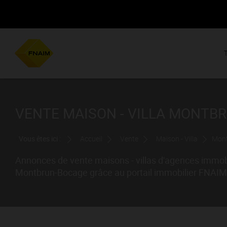
VENTE MAISON - VILLA MONTBR
Vous êtes ici :
Accueil
Vente
Maison - Villa
Mon
Annonces de vente maisons - villas d'agences immobi
Montbrun-Bocage grâce au portail immobilier FNAI