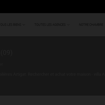
TOUS LES BIENS
TOUTES LES AGENCES
NOTRE CHAMBRE
(09)
gat
ières Artigat. Rechercher et achat votre maison - villa A