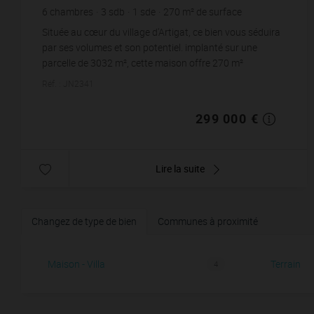
6
chambres
3
sdb
1
sde
270
m² de surface
3 032
m² de terrain
1 107,41 €
prix / m²
Située au cœur du village d'Artigat, ce bien vous séduira
par ses volumes et son potentiel. implanté sur une
parcelle de 3032 m², cette maison offre 270 m²
habitables, pouvant être divisé ou utilisée ...
Réf. : JN2341
299 000 €
Lire la suite
Changez de type de bien
Communes à proximité
Maison - Villa
Terrain
4