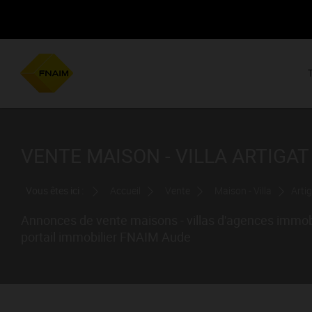
VENTE MAISON - VILLA ARTIGAT 
Vous êtes ici :
Accueil
Vente
Maison - Villa
Arti
Annonces de vente maisons - villas d'agences immobil
portail immobilier FNAIM Aude