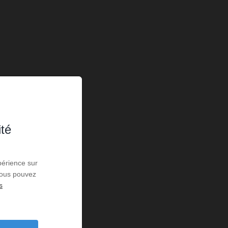
ité
périence sur
 Vous pouvez
s