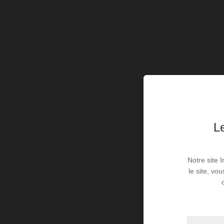
Le
Notre site 
le site, vo