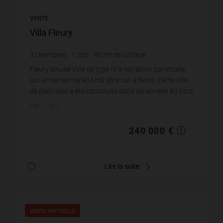
VENTE
Villa Fleury
3
chambres
1
sdb
90
m² de surface
2 666,67 €
prix / m²
Fleury d'Aude Villa de type IV à rafraichir construite
sur un terrain de 904 m2 libre sur 4 faces. Cette villa
de plain pied a été construite dans les années 80 hors
lotissement, elle dispose d&...
Réf. : 7762
240 000 €
Lire la suite
VISITE VIRTUELLE