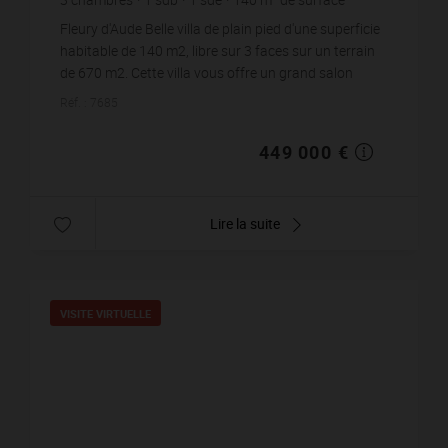
670
m² de terrain
3 207,14 €
prix / m²
Fleury d'Aude Belle villa de plain pied d'une superficie
habitable de 140 m2, libre sur 3 faces sur un terrain
de 670 m2. Cette villa vous offre un grand salon
séjour avec sa cuisine us amé...
Réf. : 7685
449 000 €
Lire la suite
VISITE VIRTUELLE