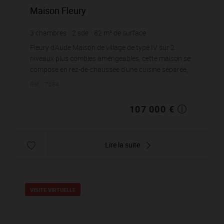
Maison Fleury
3
chambres
2
sde
82
m² de surface
1 304,88 €
prix / m²
Fleury d'Aude Maison de village de type IV sur 2
niveaux plus combles améngeables, cette maison se
compose en rez-de-chaussée d'une cuisine séparée,
d'un salon - séjour avec unwc et un...
Réf. : 7684
107 000 €
Lire la suite
VISITE VIRTUELLE