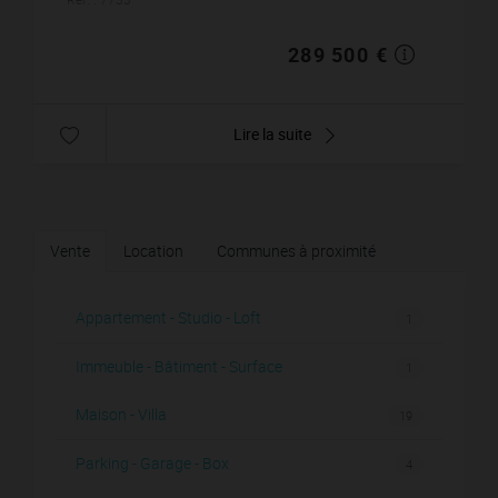
289 500 €
Lire la suite
Vente
Location
Communes à proximité
Appartement - Studio - Loft
1
Immeuble - Bâtiment - Surface
1
Maison - Villa
19
Parking - Garage - Box
4