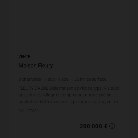
VENTE
Maison Fleury
5
chambres
1
sdb
1
sde
135
m² de surface
2 074,07 €
prix / m²
FLEURY D'AUDE Belle maison de ville de type IV située
au centre du village et comprenant une deuxième
habitation. Cette maison est pleine de charme, en rez-
de-chaussée nous avons : un salon-séjo...
Réf. : 7768B
280 000 €