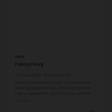
VENTE
Parking Fleury
70
m² de surface
928,57 €
prix / m²
Fleury d'Aude Remise de 70 M2, avec électricité et
ancien raccordement d'eau. Offre la possibilité de
créer un appartement, dans un quartier calme et
proche des commerces.
Réf. : 6285