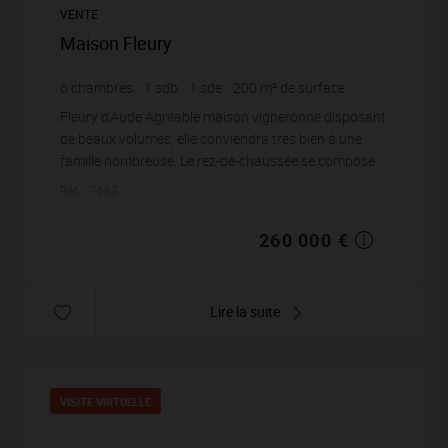
VENTE
Maison Fleury
6
chambres
1
sdb
1
sde
200
m² de surface
27
m² de terrain
1 300 €
prix / m²
Fleury d'Aude Agréable maison vigneronne disposant
de beaux volumes, elle conviendra très bien à une
famille nombreuse. Le rez-de-chaussée se compose
d'une entreé, d'une cuisine aménag...
Réf. : 7663
260 000 €
Lire la suite
VISITE VIRTUELLE