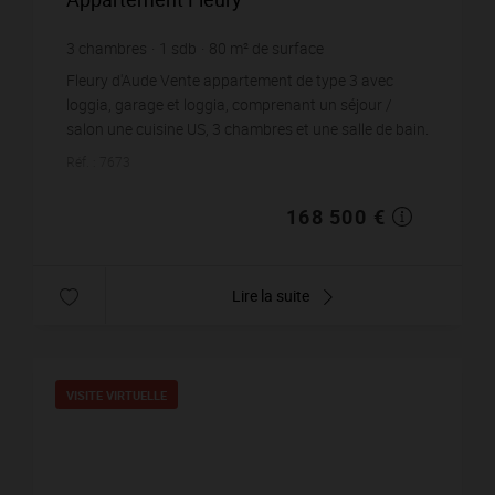
3
chambres
1
sdb
80
m² de surface
60
m² de terrain
2 106,25 €
prix / m²
Fleury d'Aude Vente appartement de type 3 avec
loggia, garage et loggia, comprenant un séjour /
salon une cuisine US, 3 chambres et une salle de bain.
ce logemment situé au premier étage d'...
Réf. : 7673
168 500 €
Lire la suite
VISITE VIRTUELLE