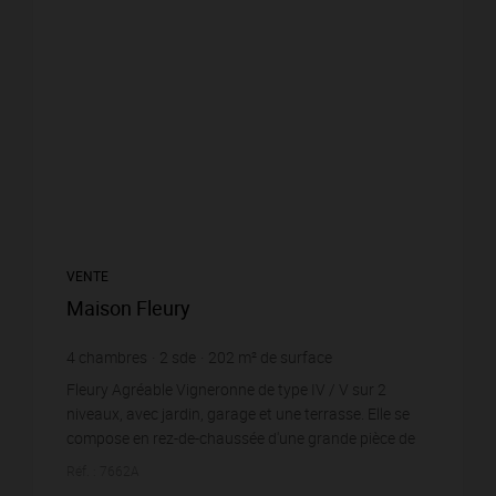
VENTE
Maison Fleury
4
chambres
2
sde
202
m² de surface
1 480,2 €
prix / m²
Fleury Agréable Vigneronne de type IV / V sur 2
niveaux, avec jardin, garage et une terrasse. Elle se
compose en rez-de-chaussée d'une grande pièce de
vie avec une grande table centrale et ouvra...
Réf. : 7662A