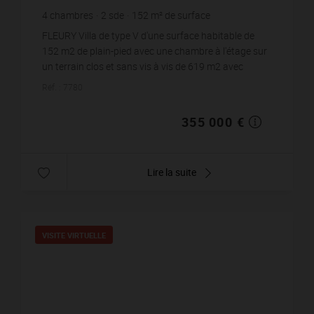
4
chambres
2
sde
152
m² de surface
619
m² de terrain
2 335,53 €
prix / m²
FLEURY Villa de type V d'une surface habitable de
152 m2 de plain-pied avec une chambre à l'étage sur
un terrain clos et sans vis à vis de 619 m2 avec
piscine. Cette villa se compose d&apos...
Réf. : 7780
355 000 €
Lire la suite
VISITE VIRTUELLE