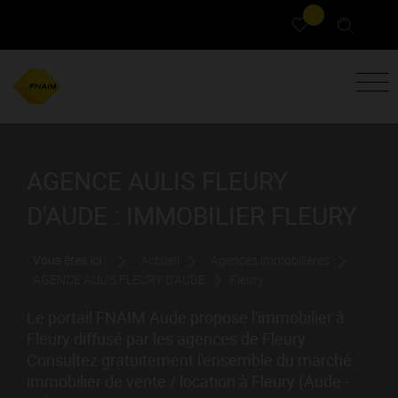
0
AGENCE AULIS FLEURY
D'AUDE : IMMOBILIER FLEURY
Vous êtes ici :
Accueil
Agences immobilières
AGENCE AULIS FLEURY D'AUDE
Fleury
Le portail FNAIM Aude propose l'immobilier à
Fleury diffusé par les agences de Fleury.
Consultez gratuitement l'ensemble du marché
immobilier de vente / location à Fleury (Aude -