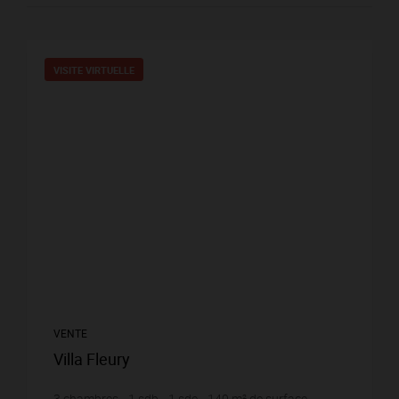
VISITE VIRTUELLE
VENTE
Villa Fleury
3
chambres
1
sdb
1
sde
140
m² de surface