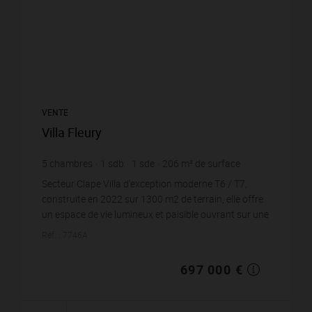
VENTE
Villa Fleury
5
chambres
1
sdb
1
sde
206
m² de surface
1 365
m² de terrain
3 383,5 €
prix / m²
Secteur Clape Villa d'exception moderne T6 / T7,
construite en 2022 sur 1300 m2 de terrain, elle offre
un espace de vie lumineux et paisible ouvrant sur une
jolie terrasse profonde et agréable à...
Réf. : 7746A
697 000 €