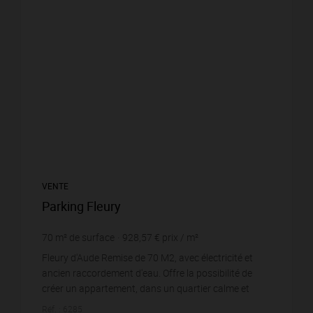
VENTE
Parking Fleury
70
m² de surface
928,57 €
prix / m²
Fleury d'Aude Remise de 70 M2, avec électricité et
ancien raccordement d'eau. Offre la possibilité de
créer un appartement, dans un quartier calme et
proche des commerces.
Réf. : 6285