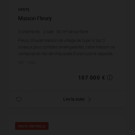
VENTE
Maison Fleury
3
chambres
2
sde
82
m² de surface
1 304,88 €
prix / m²
Fleury d'Aude Maison de village de type IV sur 2
niveaux plus combles améngeables, cette maison se
compose en rez-de-chaussée d'une cuisine séparée,
d'un salon - séjour avec unwc et un...
Réf. : 7684
107 000 €
Lire la suite
VISITE VIRTUELLE