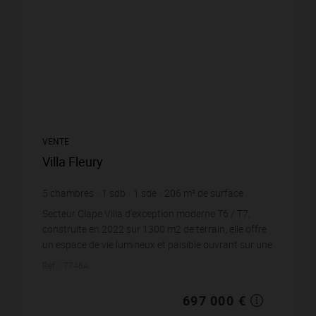
VENTE
Villa Fleury
5
chambres
1
sdb
1
sde
206
m² de surface
1 365
m² de terrain
3 383,5 €
prix / m²
Secteur Clape Villa d'exception moderne T6 / T7,
construite en 2022 sur 1300 m2 de terrain, elle offre
un espace de vie lumineux et paisible ouvrant sur une
jolie terrasse profonde et agréable à...
Réf. : 7746A
697 000 €