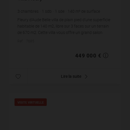
3
chambres
1
sdb
1
sde
140
m² de surface
670
m² de terrain
3 207,14 €
prix / m²
Fleury d'Aude Belle villa de plain pied d'une superficie
habitable de 140 m2, libre sur 3 faces sur un terrain
de 670 m2. Cette villa vous offre un grand salon
séjour avec sa cuisine us amé...
Réf. : 7685
449 000 €
Lire la suite
VISITE VIRTUELLE