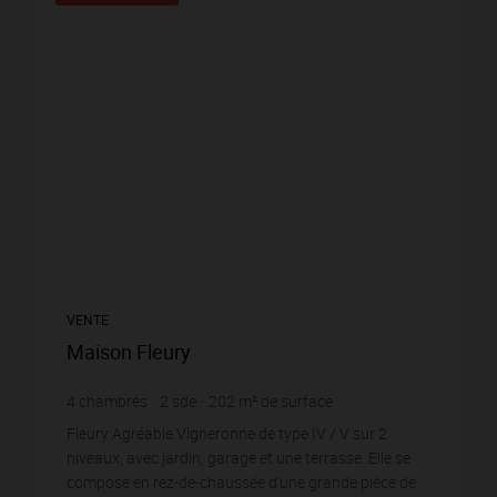
VENTE
Maison Fleury
4
chambres
2
sde
202
m² de surface
1 480,2 €
prix / m²
Fleury Agréable Vigneronne de type IV / V sur 2
niveaux, avec jardin, garage et une terrasse. Elle se
compose en rez-de-chaussée d'une grande pièce de