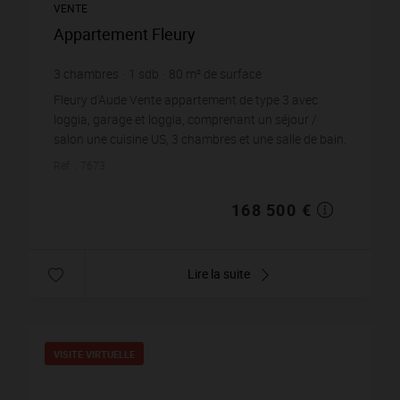
VENTE
Appartement Fleury
3
chambres
1
sdb
80
m² de surface
60
m² de terrain
2 106,25 €
prix / m²
Fleury d'Aude Vente appartement de type 3 avec
loggia, garage et loggia, comprenant un séjour /
salon une cuisine US, 3 chambres et une salle de bain.
ce logemment situé au premier étage d'...
Réf. : 7673
168 500 €
Lire la suite
VISITE VIRTUELLE