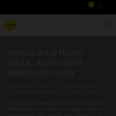
0
AGENCE AULIS FLEURY
D'AUDE : ACHAT VENTE -
IMMOBILIER FLEURY
Vous êtes ici :
Accueil
Agences immobilières
AGENCE AULIS FLEURY D'AUDE
Vente
Fleury
Consultez les annonces de vente à Fleury avec
FNAIM Aude. Le portail vous propose les biens -
appartement, villa, maison, mas, terrain, ... - à