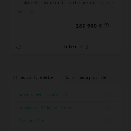
idéalement située répondra aux besoins d'une famille
de taille moyenne. Si vous voulez en sav...
Réf. : 7733
289 500 €
Lire la suite
Affinez par type de bien
Communes à proximité
Appartement - Studio - Loft
1
Immeuble - Bâtiment - Surface
1
Maison - Villa
19