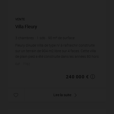
VENTE
Villa Fleury
3
chambres
1
sdb
90
m² de surface
2 666,67 €
prix / m²
Fleury d'Aude Villa de type IV à rafraichir construite
sur un terrain de 904 m2 libre sur 4 faces. Cette villa
de plain pied a été construite dans les années 80 hors
lotissement, elle dispose d&...
Réf. : 7762
240 000 €
Lire la suite