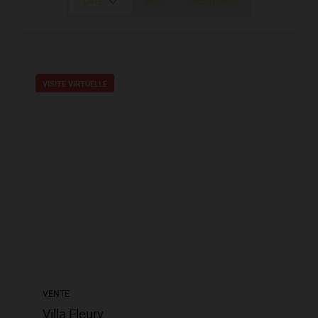
DATE
PRIX
ALÉATOIRE
VISITE VIRTUELLE
VENTE
Villa Fleury