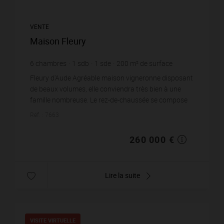
VENTE
Maison Fleury
6
chambres
1
sdb
1
sde
200
m² de surface
27
m² de terrain
1 300 €
prix / m²
Fleury d'Aude Agréable maison vigneronne disposant
de beaux volumes, elle conviendra très bien à une
famille nombreuse. Le rez-de-chaussée se compose
d'une entreé, d'une cuisine aménag...
Réf. : 7663
260 000 €
Lire la suite
VISITE VIRTUELLE