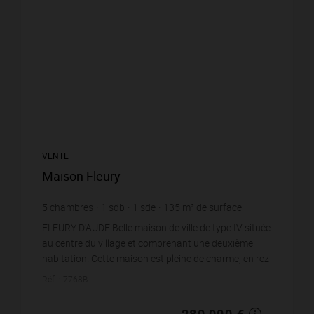
VENTE
Maison Fleury
5
chambres
1
sdb
1
sde
135
m² de surface
2 074,07 €
prix / m²
FLEURY D'AUDE Belle maison de ville de type IV située
au centre du village et comprenant une deuxième
habitation. Cette maison est pleine de charme, en rez-
de-chaussée nous avons : un salon-séjo...
Réf. : 7768B
280 000 €