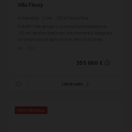
Villa Fleury
4
chambres
2
sde
152
m² de surface
619
m² de terrain
2 335,53 €
prix / m²
FLEURY Villa de type V d'une surface habitable de
152 m2 de plain-pied avec une chambre à l'étage sur
un terrain clos et sans vis à vis de 619 m2 avec
piscine. Cette villa se compose d&apos...
Réf. : 7780
355 000 €
Lire la suite
VISITE VIRTUELLE