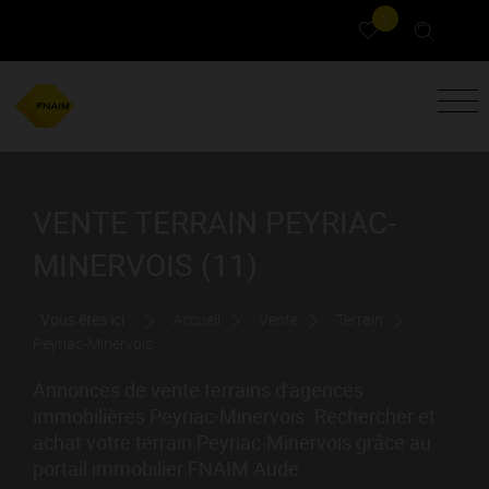
0
VENTE TERRAIN PEYRIAC-
MINERVOIS (11)
Vous êtes ici :
Accueil
Vente
Terrain
Peyriac-Minervois
Annonces de vente terrains d'agences
immobilières Peyriac-Minervois. Rechercher et
achat votre terrain Peyriac-Minervois grâce au
portail immobilier FNAIM Aude