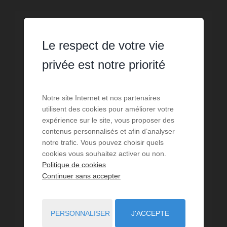
Le respect de votre vie
privée est notre priorité
Notre site Internet et nos partenaires
utilisent des cookies pour améliorer votre
expérience sur le site, vous proposer des
contenus personnalisés et afin d’analyser
notre trafic. Vous pouvez choisir quels
cookies vous souhaitez activer ou non.
Politique de cookies
Continuer sans accepter
VENTE
Terrain Peyriac Minervois
PERSONNALISER
J'ACCEPTE
1 715
m² de surface
1 715
m² de terrain
49,56 €
prix / m²