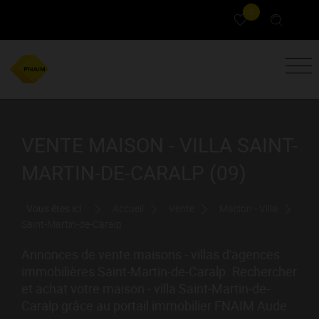
0
VENTE MAISON - VILLA SAINT-
MARTIN-DE-CARALP (09)
Vous êtes ici :
Accueil
Vente
Maison - Villa
Saint-Martin-de-Caralp
Annonces de vente maisons - villas d'agences
immobilières Saint-Martin-de-Caralp. Rechercher
et achat votre maison - villa Saint-Martin-de-
Caralp grâce au portail immobilier FNAIM Aude