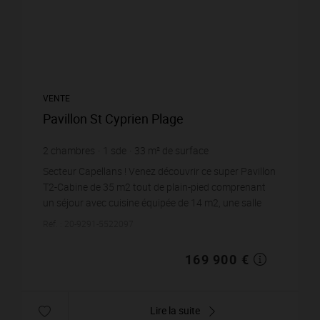
VENTE
Pavillon St Cyprien Plage
2
chambres
1
sde
33
m² de surface
5 148,48 €
prix / m²
Secteur Capellans ! Venez découvrir ce super Pavillon
T2-Cabine de 35 m2 tout de plain-pied comprenant
un séjour avec cuisine équipée de 14 m2, une salle
d'eau et W.C. Ind, une chambre avec placa...
Réf. : 20-9291-5522097
169 900 €
Lire la suite