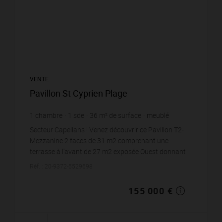
VENTE
Pavillon St Cyprien Plage
1
chambre
1
sde
36
m² de surface
meublé
4 305,56 €
prix / m²
Secteur Capellans ! Venez découvrir ce Pavillon T2-
Mezzanine 2 faces de 31 m2 comprenant une
terrasse à l'avant de 27 m2 exposée Ouest donnant
sur une véranda de 11 m2. Le séjour avec
Réf. : 20-9372-5529698
kitchenette...
155 000 €