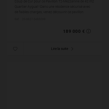
Coup de Cur pour ce Pavillon T2-Mezzanine de 42 m2
Quartier Aygual ! Dans une résidence sécurisé avec
de faibles charges, venez découvrir ce pavillon
comprenant un séjour avec cuisine équipée, une sa...
Réf. : 20-9637-5465099
189 000 €
Lire la suite