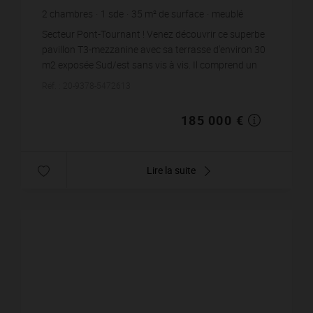
2
chambres
1
sde
35
m² de surface
meublé
5 285,71 €
prix / m²
Secteur Pont-Tournant ! Venez découvrir ce superbe
pavillon T3-mezzanine avec sa terrasse d'environ 30
m2 exposée Sud/est sans vis à vis. Il comprend un
séjour avec cuisine équipée de 14 m2, une ...
Réf. : 20-9378-5472613
185 000 €
Lire la suite