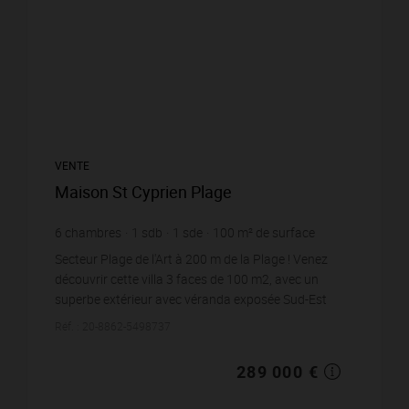
VENTE
Maison St Cyprien Plage
6
chambres
1
sdb
1
sde
100
m² de surface
meublé
2 890 €
prix / m²
Secteur Plage de l'Art à 200 m de la Plage ! Venez
découvrir cette villa 3 faces de 100 m2, avec un
superbe extérieur avec véranda exposée Sud-Est
d'environ 100 m2.Elle propose un hall d&apo...
Réf. : 20-8862-5498737
289 000 €