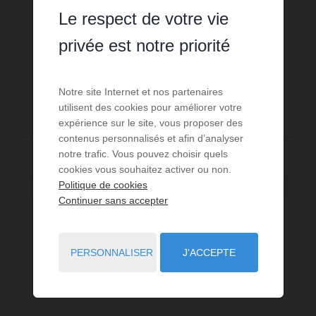
262
m² de terrain
3 455,28 €
prix / m²
Le respect de votre vie
Quartier Aygual ! Venez découvrir cette Villa T5 de
Plain-Pied de 124 m2 en 2 Faces, dans un quartier
privée est notre priorité
calme sans vis à vis à 900 m de la Plage. Elle
comprend un hall d'entrée avec placards desser...
Réf. : 20-9779-5527105
Notre site Internet et nos partenaires
425 000 €
utilisent des cookies pour améliorer votre
expérience sur le site, vous proposer des
contenus personnalisés et afin d’analyser
notre trafic. Vous pouvez choisir quels
Lire la suite
cookies vous souhaitez activer ou non.
Politique de cookies
Continuer sans accepter
PERSONNALISER
J'ACCEPTE