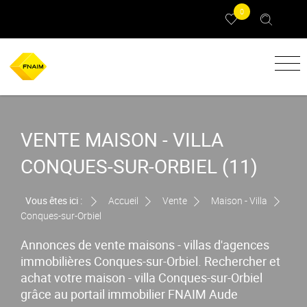
0
VENTE MAISON - VILLA
CONQUES-SUR-ORBIEL (11)
Vous êtes ici :
Accueil
Vente
Maison - Villa
Conques-sur-Orbiel
Annonces de vente maisons - villas d'agences
immobilières Conques-sur-Orbiel. Rechercher et
achat votre maison - villa Conques-sur-Orbiel
grâce au portail immobilier FNAIM Aude