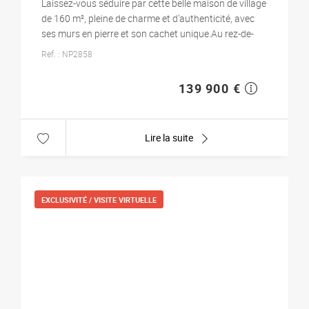
Laissez-vous séduire par cette belle maison de village
de 160 m², pleine de charme et d'authenticité, avec
ses murs en pierre et son cachet unique.Au rez-de-
chaussée, vous découvrirez une entrée desse...
Réf. : NP2858
139 900 €
Lire la suite
EXCLUSIVITÉ /
VISITE VIRTUELLE