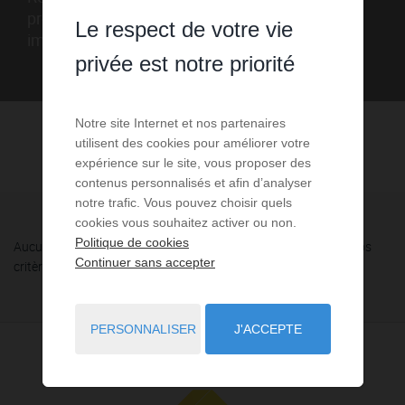
professionnels Lescure grâce au portail
Le respect de votre vie
immobilier FNAIM Aude
privée est notre priorité
Notre site Internet et nos partenaires
utilisent des cookies pour améliorer votre
expérience sur le site, vous proposer des
contenus personnalisés et afin d’analyser
notre trafic. Vous pouvez choisir quels
cookies vous souhaitez activer ou non.
Politique de cookies
Aucune annonce n'a été trouvée, nous vous invitons à élargir vos
Continuer sans accepter
critères de recherche via le moteur ci-contre.
PERSONNALISER
J'ACCEPTE