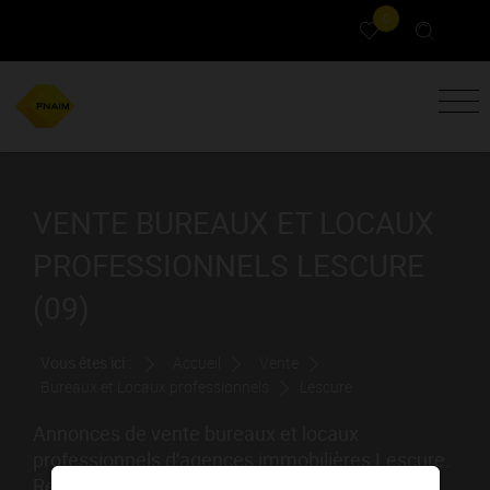
0
VENTE BUREAUX ET LOCAUX
PROFESSIONNELS LESCURE
(09)
Vous êtes ici :
Accueil
Vente
Bureaux et Locaux professionnels
Lescure
Annonces de vente bureaux et locaux
professionnels d'agences immobilières Lescure.
Rechercher et achat votre bureaux et locaux