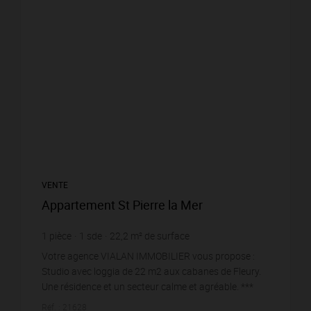
VENTE
Appartement St Pierre la Mer
1
pièce
1
sde
22,2
m² de surface
2 657,66 €
prix / m²
Votre agence VIALAN IMMOBILIER vous propose :
Studio avec loggia de 22 m2 aux cabanes de Fleury.
Une résidence et un secteur calme et agréable. ***
Une vue dégagée sur le port *** Place de parking à ...
Réf. : 21628