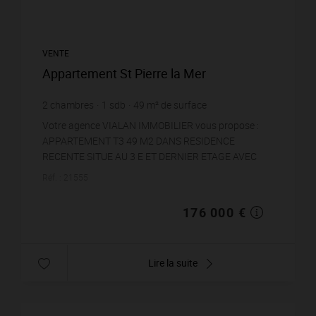
VENTE
Appartement St Pierre la Mer
2
chambres
1
sdb
49
m² de surface
3 591,84 €
prix / m²
Votre agence VIALAN IMMOBILIER vous propose :
APPARTEMENT T3 49 M2 DANS RESIDENCE
RECENTE SITUE AU 3 E ET DERNIER ETAGE AVEC
UNE VUE MER DE LA TERRASSE ET DES CHAMBRES.
Réf. : 21555
ENTIEREMENT MEUBLE CUISINE EQU...
176 000 €
Lire la suite