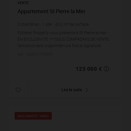
VENTE
Appartement St Pierre la Mer
2
chambres
1
sde
43,2
m² de surface
2 893,52 €
prix / m²
Fütterer Property vous présente à St Pierre la mer -
EN EXCLUSIVITÉ :***SOUS COMPROMIS DE VENTE :
l'annonce sera supprimée une fois la signature
effectuée OU cette précision enlevée si toutefois la
Réf. : 4320-FUTTERER
ve...
125 000 €
Lire la suite
EXCLUSIVITÉ /
VIDÉO