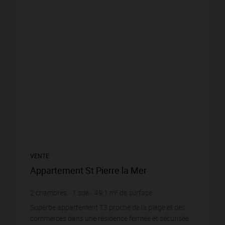
VENTE
Appartement St Pierre la Mer
2
chambres
1
sde
49,1
m² de surface
4 256,62 €
prix / m²
Superbe appartement T3 proche de la plage et des
commerces dans une résidence fermée et sécurisée.