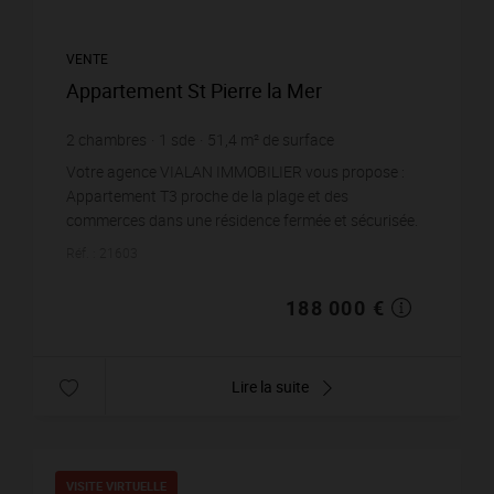
VENTE
Appartement St Pierre la Mer
2
chambres
1
sde
51,4
m² de surface
3 657,59 €
prix / m²
Votre agence VIALAN IMMOBILIER vous propose :
Appartement T3 proche de la plage et des
commerces dans une résidence fermée et sécurisée.
Composé d'une entrée, un salon / séjour tres
Réf. : 21603
lumineux ave...
188 000 €
Lire la suite
VISITE VIRTUELLE