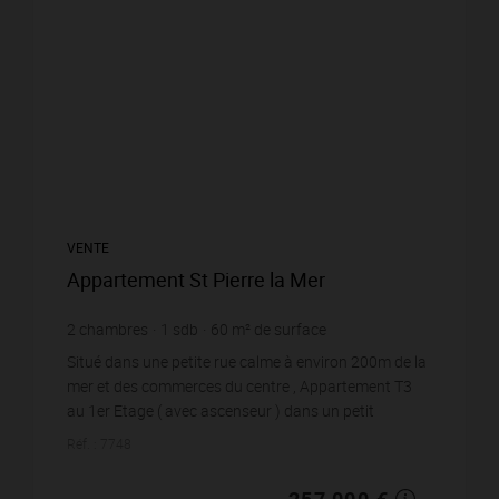
VENTE
Appartement St Pierre la Mer
2
chambres
1
sdb
60
m² de surface
4 283,33 €
prix / m²
Situé dans une petite rue calme à environ 200m de la
mer et des commerces du centre , Appartement T3
au 1er Etage ( avec ascenseur ) dans un petit
immeuble de 2010 en Copropriété, 60.02m2 loi
Réf. : 7748
Carrez ...
257 000 €