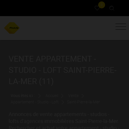
0
VENTE APPARTEMENT -
STUDIO - LOFT SAINT-PIERRE-
LA-MER (11)
Vous êtes ici :
Accueil
Vente
Appartement - Studio - Loft
Saint-Pierre-la-Mer
Annonces de vente appartements - studios -
lofts d'agences immobilières Saint-Pierre-la-Mer.
Rechercher et achat votre appartement - studio -