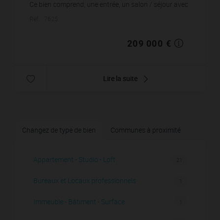
Ce bien comprend, une entrée, un salon / séjour avec
une cuisine ouverte, le tout donnant sur une t...
Réf. : 7625
209 000 €
Lire la suite
Changez de type de bien
Communes à proximité
Appartement - Studio - Loft
21
Bureaux et Locaux professionnels
1
Immeuble - Bâtiment - Surface
1