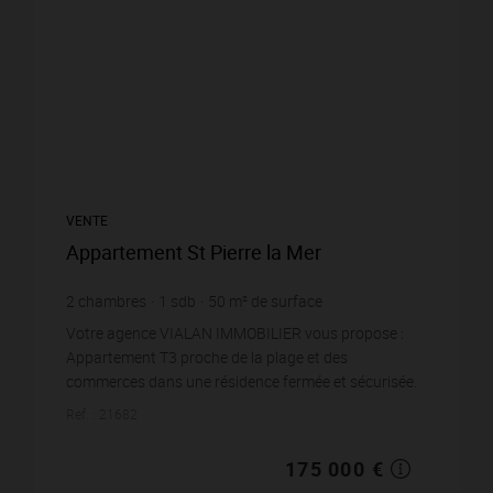
VENTE
Appartement St Pierre la Mer
2
chambres
1
sdb
50
m² de surface
3 500 €
prix / m²
Votre agence VIALAN IMMOBILIER vous propose :
Appartement T3 proche de la plage et des
commerces dans une résidence fermée et sécurisée.
Composé d'une entrée, un salon / séjour tres
Réf. : 21682
lumineux ave...
175 000 €