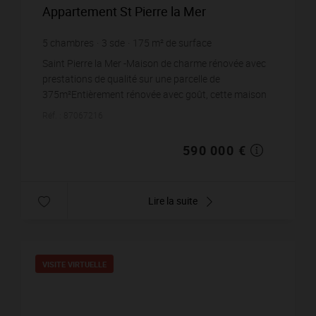
Appartement St Pierre la Mer
5
chambres
3
sde
175
m² de surface
375
m² de terrain
3 371,43 €
prix / m²
Saint Pierre la Mer -Maison de charme rénovée avec
prestations de qualité sur une parcelle de
375m²Entièrement rénovée avec goût, cette maison
allie authenticité et confort moderne. L’espace de vie
Réf. : 87067216
lu...
590 000 €
Lire la suite
VISITE VIRTUELLE