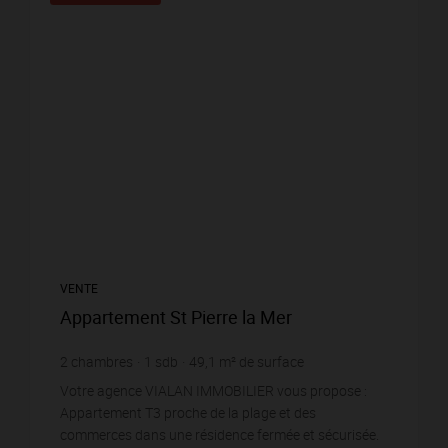
VENTE
Appartement St Pierre la Mer
2
chambres
1
sdb
49,1
m² de surface
4 256,62 €
prix / m²
Votre agence VIALAN IMMOBILIER vous propose :
Appartement T3 proche de la plage et des
commerces dans une résidence fermée et sécurisée.