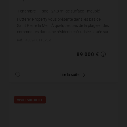
1
chambre
1
sde
24,8
m² de surface
meublé
3 588,71 €
prix / m²
Fütterer Property vous présente dans les bas de
Saint Pierre la Mer : À quelques pas de la plage et des
commodités dans une résidence sécurisée située sur
le Boulevard des Embruns, un appartement deux...
Réf. : 4302-FUTTERER
89 000 €
Lire la suite
VISITE VIRTUELLE