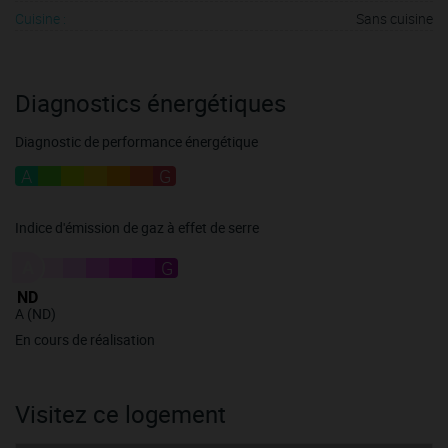
Cuisine :
Sans cuisine
Diagnostics énergétiques
Diagnostic de performance énergétique
A
B
C
D
E
F
G
Indice d'émission de gaz à effet de serre
A
B
C
D
E
F
G
ND
A (ND)
En cours de réalisation
Visitez ce logement