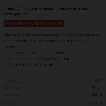
32 000 €
1 024
m² de surface
1 024
m² de terrain
31,25 €
prix / m²
EXCLUSIVITÉ /
VISITE VIRTUELLE
Dans un quartier résidentiel venez voir sans plus tarder ce
jolie terrain de 1024 m2 constructible en position
dominante.
Le terrain est viabilisé en eau potable, les réseaux en
électricité et eaux usées sont en bordure.
L'accès est très facile. A saisir!
Référence :
5767
Type de logement :
Terrain
Surface de :
1 024 m2
Terrain de :
1 024 m2