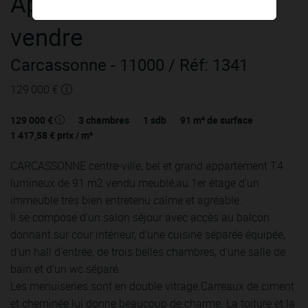
Appartement
4 pièces
à
vendre
Carcassonne
- 11000
/ Réf: 1341
129 000 €
129 000 €
3
chambres
1
sdb
91
m² de surface
1 417,58 €
prix / m²
CARCASSONNE centre-ville, bel et grand appartement T4
lumineux de 91 m2 vendu meublé,au 1er étage d'un
immeuble très bien entretenu calme et agréable.
Il se compose d'un salon séjour avec accès au balcon
donnant sur cour intérieur, d'une cuisine séparée équipée,
d'un hall d'entrée, de trois belles chambres, d'une salle de
bain et d'un wc séparé.
Les menuiseries sont en double vitrage.Carreaux de ciment
et cheminée lui donne beaucoup de charme. La toiture et la