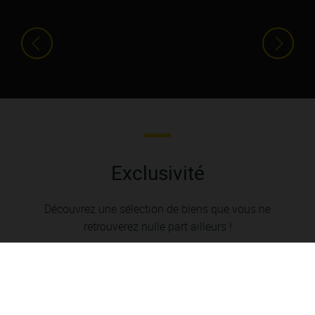
Exclusivité
Découvrez une sélection de biens que vous ne
retrouverez nulle part ailleurs !
53 500 €
199 00