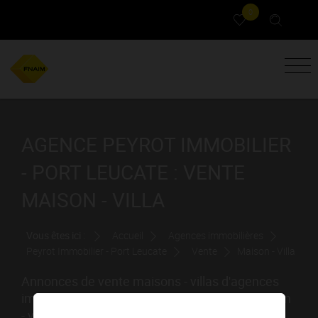
0
AGENCE PEYROT IMMOBILIER
- PORT LEUCATE : VENTE
MAISON - VILLA
Vous êtes ici :
Accueil
Agences immobilières
Peyrot Immobilier - Port Leucate
Vente
Maison - Villa
Annonces de vente maisons - villas d'agences
immobilières. Rechercher et achat votre maison
- villa grâce au portail immobilier FNAIM Aude