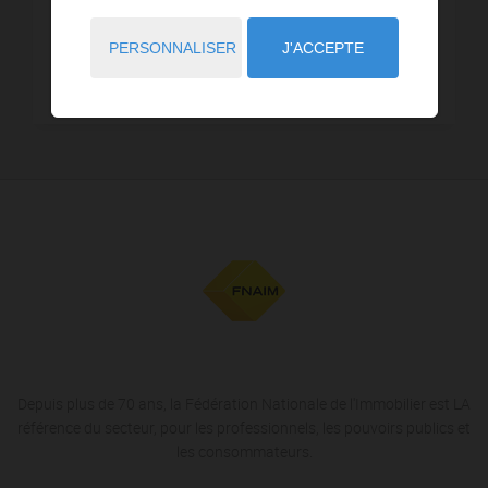
7,40 km - Sallèles-d'Aude
1
PERSONNALISER
J'ACCEPTE
11,21 km - Ventenac-en-Minervois
1
Depuis plus de 70 ans, la Fédération Nationale de l'Immobilier est LA
référence du secteur, pour les professionnels, les pouvoirs publics et
les consommateurs.