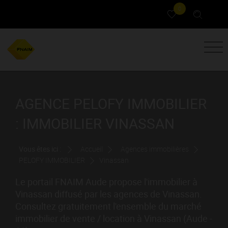
0
AGENCE PELOFY IMMOBILIER
: IMMOBILIER VINASSAN
Vous êtes ici :
Accueil
Agences immobilières
PELOFY IMMOBILIER
Vinassan
Le portail FNAIM Aude propose l'immobilier à
Vinassan diffusé par les agences de Vinassan.
Consultez gratuitement l'ensemble du marché
immobilier de vente / location à Vinassan (Aude -