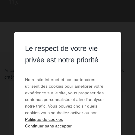
11).
Le respect de votre vie
privée est notre priorité
Aucune annonce n'a été trouvée, nous vous invitons à élargir vos
critères de recherche via le moteur ci-contre.
Notre site Internet et nos partenaires
Communes à proximité
utilisent des cookies pour améliorer votre
expérience sur le site, vous proposer des
contenus personnalisés et afin d’analyser
2,39 km - Coursan
1
notre trafic. Vous pouvez choisir quels
cookies vous souhaitez activer ou non.
4,15 km - Narbonne
19
Politique de cookies
Continuer sans accepter
4,71 km - Cuxac-d'Aude
1