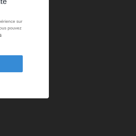
ité
périence sur
 Vous pouvez
s