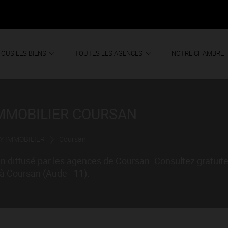
TOUS LES BIENS
TOUTES LES AGENCES
NOTRE CHAMBRE
IMMOBILIER COURSAN
Y IMMOBILIER
Coursan
n diffusé par les agences de Coursan. Consultez gratui
à Coursan (Aude - 11).