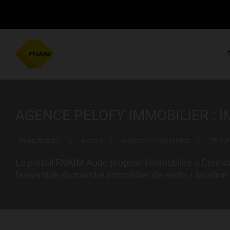
AGENCE PELOFY IMMOBILIER : 
Vous êtes ici :
Accueil
Agences immobilières
PELOF
Le portail FNAIM Aude propose l'immobilier à Coursa
l'ensemble du marché immobilier de vente / location 