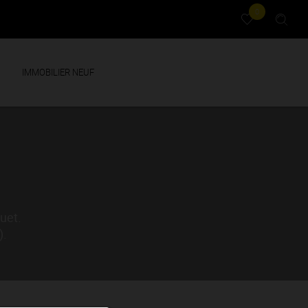
0
IMMOBILIER NEUF
uet.
).