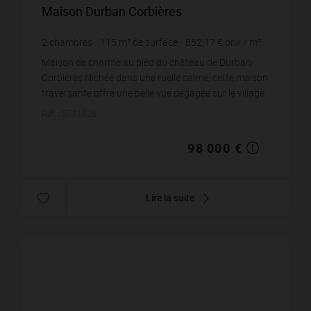
Maison Durban Corbières
2
chambres
115
m² de surface
852,17 €
prix / m²
Maison de charme au pied du château de Durban-
Corbières Nichée dans une ruelle calme, cette maison
traversante offre une belle vue dégagée sur le village .
Élevée sur trois niveaux, avec 2 entrées in...
Réf. : S781826
98 000 €
Lire la suite