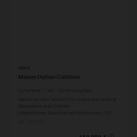
VENTE
Maison Durban Corbières
4
chambres
1
sde
123
m² de surface
100
m² de terrain
1 373,98 €
prix / m²
Maison sur deux faces et trois niveaux avec jardin et
dépendance, avec 2 entrées
indépendantes.Superficie habitable d'environ 123
m2.Au rez de chaussée, salon, salle à manger et
Réf. : S779126
cuisine séparée. ...
169 000 €