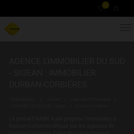
0
AGENCE L'IMMOBILIER DU SUD
- SIGEAN : IMMOBILIER
DURBAN-CORBIÈRES
Vous êtes ici :
Accueil
Agences immobilières
L'IMMOBILIER DU SUD - Sigean
Durban-Corbières
Le portail FNAIM Aude propose l'immobilier à
Durban-Corbières diffusé par les agences de
Durban-Corbières. Consultez gratuitement