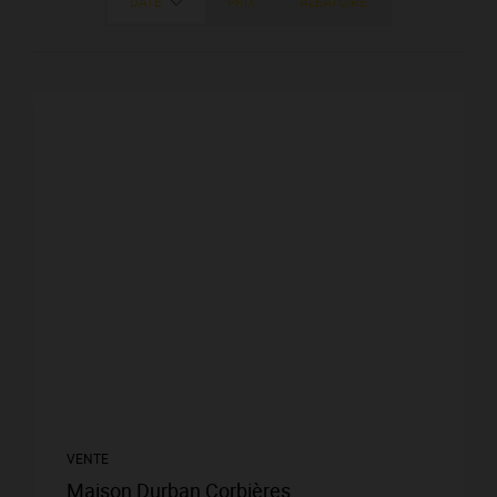
DATE
PRIX
ALÉATOIRE
VENTE
Maison Durban Corbières