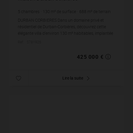
5
chambres
130
m² de surface
688
m² de terrain
3 269,23 €
prix / m²
DURBAN CORBIERES Dans un domaine privé et
résidentiel de Durban-Corbières, découvrez cette
élégante villa d'environ 130 m² habitables, implantée
sur un terrain paysagé de 688 m².Elle offre une be...
Réf. : S781926
425 000 €
Lire la suite