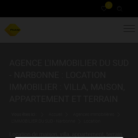
0
AGENCE L'IMMOBILIER DU SUD
- NARBONNE : LOCATION
IMMOBILIER : VILLA, MAISON,
APPARTEMENT ET TERRAIN
Vous êtes ici :
Accueil
Agences immobilières
L'IMMOBILIER DU SUD - Narbonne
Location
Location de maison, villa, appartement, terrain.