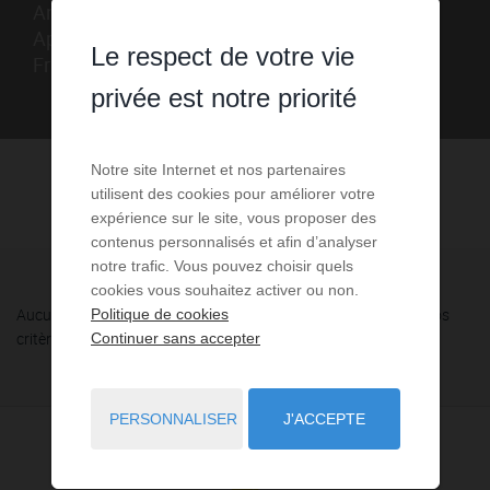
Annonces immobilières de location d'agences.
Appartement, studio, villa, maison à louer en
Le respect de votre vie
France sur FNAIM Aude
privée est notre priorité
Notre site Internet et nos partenaires
utilisent des cookies pour améliorer votre
expérience sur le site, vous proposer des
contenus personnalisés et afin d’analyser
notre trafic. Vous pouvez choisir quels
cookies vous souhaitez activer ou non.
Aucune annonce n'a été trouvée, nous vous invitons à élargir vos
Politique de cookies
critères de recherche via le moteur ci-contre.
Continuer sans accepter
PERSONNALISER
J'ACCEPTE