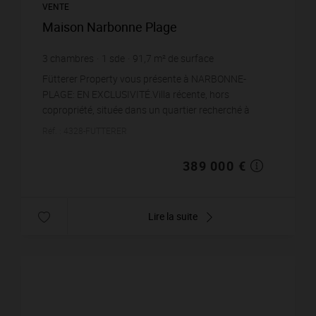
VENTE
Maison Narbonne Plage
3
chambres
1
sde
91,7
m² de surface
4 242,09 €
prix / m²
Fütterer Property vous présente à NARBONNE-
PLAGE: EN EXCLUSIVITÉ.Villa récente, hors
copropriété, située dans un quartier recherché à
seulement 300 mètres de la mer Méditerranée (rue
Réf. : 4328-FUTTERER
des Lauriers). D'...
389 000 €
Lire la suite