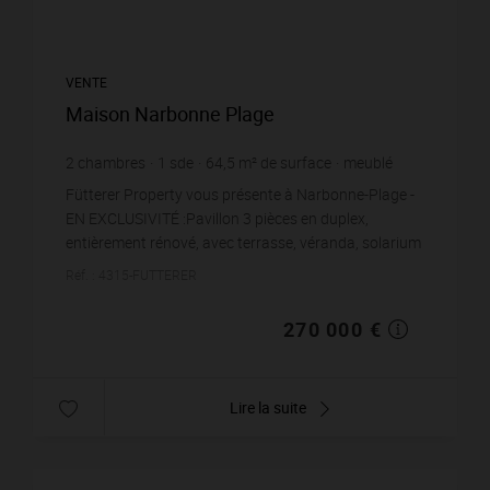
VENTE
Maison Narbonne Plage
2
chambres
1
sde
64,5
m² de surface
meublé
4 186,05 €
prix / m²
Fütterer Property vous présente à Narbonne-Plage -
EN EXCLUSIVITÉ :Pavillon 3 pièces en duplex,
entièrement rénové, avec terrasse, véranda, solarium
et vue dégagée, situé dans une résidence avec pisci...
Réf. : 4315-FUTTERER
270 000 €
Lire la suite