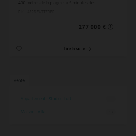
400 mètres de la plage et à 5 minutes des
commerces, un appartement 3 pièces de 62 m² de
Réf. : 4325-FUTTERER
plain-pied, avec ...
277 000 €
Lire la suite
Vente
Appartement - Studio - Loft
11
Maison - Villa
13