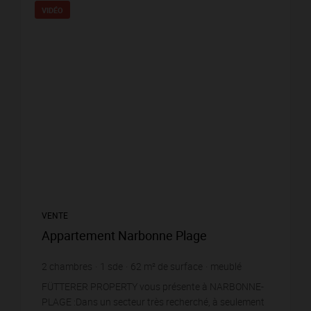
VIDÉO
VENTE
Appartement Narbonne Plage
2
chambres
1
sde
62
m² de surface
meublé
4 467,74 €
prix / m²
FÜTTERER PROPERTY vous présente à NARBONNE-
PLAGE :Dans un secteur très recherché, à seulement