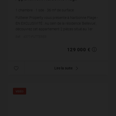
1
chambre
1
sde
36
m² de surface
3 583,33 €
prix / m²
Fütterer Property vous présente à Narbonne Plage -
EN EXCLUSIVITÉ : Au sein de la résidence 'Bellevue',
découvrez cet appartement 2 pièces situé au 1er
étage d'une résidence sécurisée avec ascenseur, ...
Réf. : 4377-FUTTERER
129 000 €
Lire la suite
VIDÉO