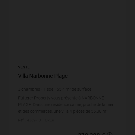
VENTE
Villa Narbonne Plage
3
chambres
1
sde
55,4
m² de surface
4 877,26 €
prix / m²
Fütterer Property vous présente à NARBONNE-
PLAGE :Dans une résidence calme, proche de la mer
et des commerces, une villa 4 pièces de 55,38 m²
habitables (hors véranda), une grande terrasse, ainsi
Réf. : 4369-FUTTERER
qu'u...
270 200 €