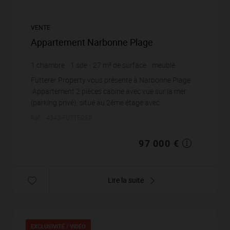
VENTE
Appartement Narbonne Plage
1
chambre
1
sde
27
m² de surface
meublé
3 592,59 €
prix / m²
Fütterer Property vous présente à Narbonne Plage
:Appartement 2 pièces cabine avec vue sur la mer
(parking privé), situé au 2ème étage avec
balcon.Comprenant: Entrée avec placard, séjour avec
Réf. : 4343-FUTTERER
cuisine ...
97 000 €
Lire la suite
EXCLUSIVITÉ /
VIDÉO