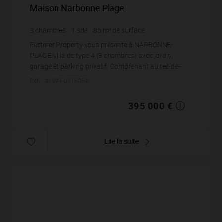
Maison Narbonne Plage
3
chambres
1
sde
85
m² de surface
4 647,06 €
prix / m²
Fütterer Property vous présente à NARBONNE-
PLAGE:Villa de type 4 (3 chambres) avec jardin,
garage et parking privatif. Comprenant au rez-de-
chaussée : séjour lumineux donnant sur terrasse
Réf. : 4199-FUTTERER
ombragée ave...
395 000 €
Lire la suite