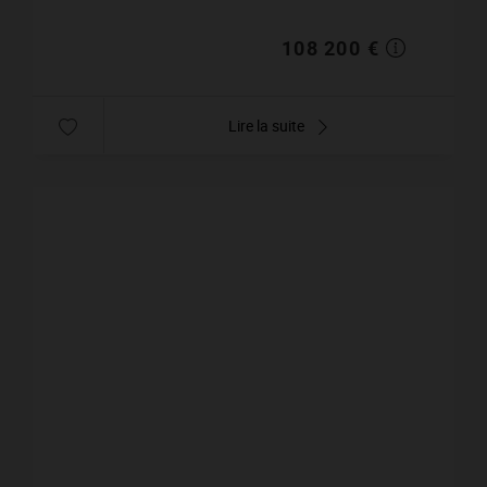
pet...
108 200 €
Lire la suite