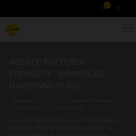
0
AGENCE FÜTTERER
PROPERTY : IMMOBILIER
NARBONNE-PLAGE
Vous êtes ici :
Accueil
Agences immobilières
Fütterer Property
Narbonne-Plage
Le portail FNAIM Aude propose l'immobilier à
Narbonne-Plage diffusé par les agences de
Narbonne-Plage. Consultez gratuitement