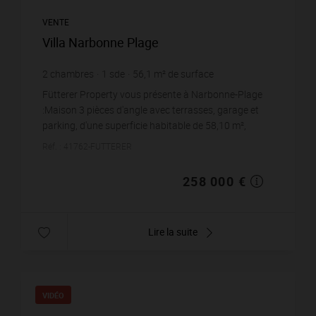
VENTE
Villa Narbonne Plage
2
chambres
1
sde
56,1
m² de surface
4 598,93 €
prix / m²
Fütterer Property vous présente à Narbonne-Plage
:Maison 3 pièces d'angle avec terrasses, garage et
parking, d'une superficie habitable de 58,10 m²,
située proche du centre de Narbonne-Plage, dans
Réf. : 41762-FUTTERER
une...
258 000 €
Lire la suite
VIDÉO