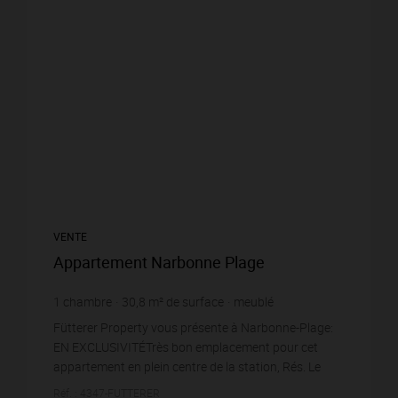
VENTE
Appartement Narbonne Plage
1
chambre
30,8
m² de surface
meublé
3 512,99 €
prix / m²
Fütterer Property vous présente à Narbonne-Plage:
EN EXCLUSIVITÉTrès bon emplacement pour cet
appartement en plein centre de la station, Rés. Le
Génois (rue des pécheurs), situé au 1er étage d'une
Réf. : 4347-FUTTERER