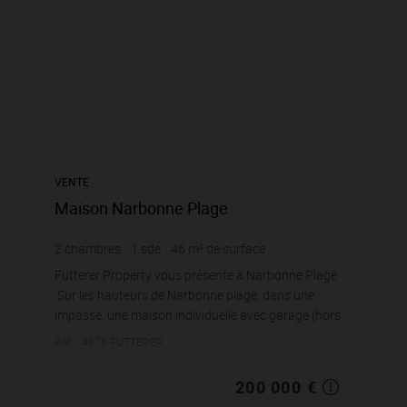
VENTE
Maison Narbonne Plage
2
chambres
1
sde
46
m² de surface
138
m² de terrain
4 347,83 €
prix / m²
Fütterer Property vous présente à Narbonne Plage
:Sur les hauteurs de Narbonne plage, dans une
impasse, une maison individuelle avec garage (hors
copropriété), sur une parcelle de terrain de 138 m²
Réf. : 4376-FUTTERER
(V...
200 000 €