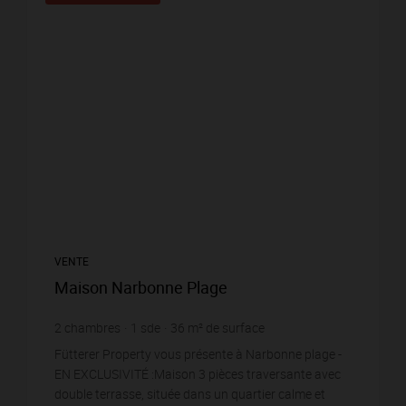
VENTE
Maison Narbonne Plage
2
chambres
1
sde
36
m² de surface
5 348,61 €
prix / m²
Fütterer Property vous présente à Narbonne plage -
EN EXCLUSIVITÉ :Maison 3 pièces traversante avec
double terrasse, située dans un quartier calme et