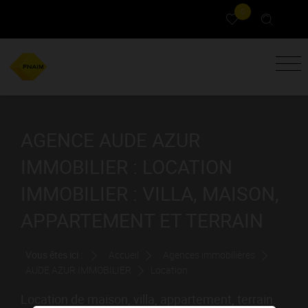
0
AGENCE AUDE AZUR
IMMOBILIER : LOCATION
IMMOBILIER : VILLA, MAISON,
APPARTEMENT ET TERRAIN
Vous êtes ici :
Accueil
Agences immobilières
AUDE AZUR IMMOBILIER
Location
Location de maison, villa, appartement, terrain.