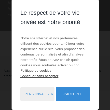
Annonces immobilières de location d'agences.
Appartement, studio, villa, maison à louer en
Le respect de votre vie
France sur FNAIM Aude
privée est notre priorité
Notre site Internet et nos partenaires
utilisent des cookies pour améliorer votre
expérience sur le site, vous proposer des
contenus personnalisés et afin d’analyser
notre trafic. Vous pouvez choisir quels
cookies vous souhaitez activer ou non.
Aucune annonce n'a été trouvée, nous vous invitons à élargir vos
Politique de cookies
critères de recherche via le moteur ci-contre.
Continuer sans accepter
PERSONNALISER
J'ACCEPTE