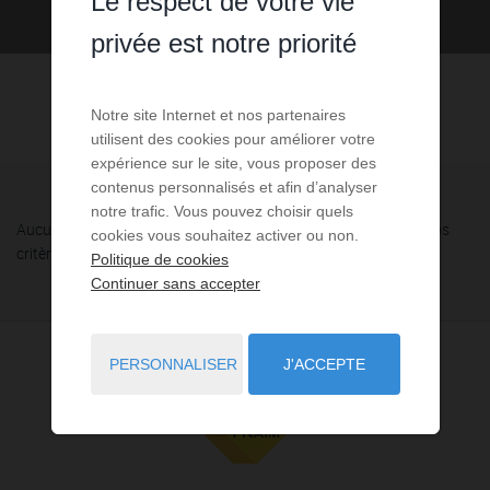
Le respect de votre vie
privée est notre priorité
Notre site Internet et nos partenaires
utilisent des cookies pour améliorer votre
expérience sur le site, vous proposer des
contenus personnalisés et afin d’analyser
notre trafic. Vous pouvez choisir quels
Aucune annonce n'a été trouvée, nous vous invitons à élargir vos
cookies vous souhaitez activer ou non.
critères de recherche via le moteur ci-contre.
Politique de cookies
Continuer sans accepter
PERSONNALISER
J'ACCEPTE