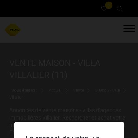
0
VENTE MAISON - VILLA
VILLALIER (11)
Vous êtes ici :
Accueil
Vente
Maison - Villa
Villalier
Annonces de vente maisons - villas d'agences
immobilières Villalier. Rechercher et achat votre
maison - villa Villalier grâce au portail immobilier
FNAIM Aude