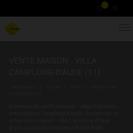
0
VENTE MAISON - VILLA
CAMPLONG-D'AUDE (11)
Vous êtes ici :
Accueil
Vente
Maison - Villa
Camplong-d'Aude
Annonces de vente maisons - villas d'agences
immobilières Camplong-d'Aude. Rechercher et
achat votre maison - villa Camplong-d'Aude
grâce au portail immobilier FNAIM Aude