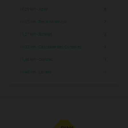
10,29 km - Azille
6
11,05 km - Rieux-Minervois
7
11,27 km - Bizanet
2
11,33 km - Cascastel-des-Corbières
5
11,48 km - Olonzac
1
11,48 km - Lairière
1