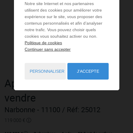
Notre site Internet et nos partenaires
utilisent des cookies pour améliorer votre
expérience sur le site, vous proposer des
contenus personnalisés et afin d’analyser
notre trafic. Vous pouvez choisir quels
cookies vous souhaitez activer ou non.
Politique de cookies
Continuer sans accepter
PERSONNALISER
J'ACCEPTE
Appartement
3 pièces
à
vendre
Narbonne
- 11100
/ Réf: 25012
119 000 €