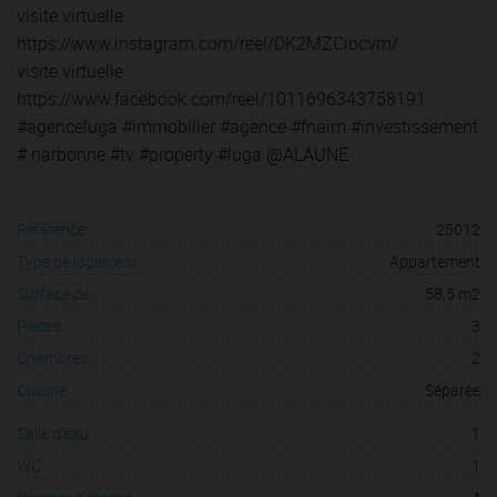
visite virtuelle :
https://www.instagram.com/reel/DK2MZCiocvm/
visite virtuelle :
https://www.facebook.com/reel/1011696343758191
#agenceluga #immobilier #agence #fnaim #investissement
# narbonne #tv #property #luga @ALAUNE
Référence :
25012
Type de logement :
Appartement
Surface de :
58,5 m2
Pièces :
3
Chambres :
2
Cuisine :
Séparée
Salle d'eau :
1
WC :
1