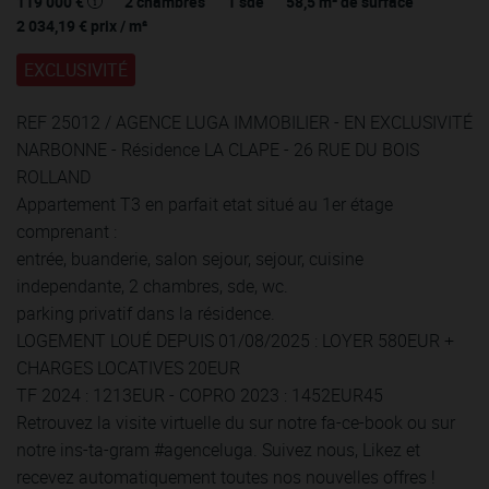
119 000 €
2
chambres
1
sde
58,5
m² de surface
2 034,19 €
prix / m²
EXCLUSIVITÉ
REF 25012 / AGENCE LUGA IMMOBILIER - EN EXCLUSIVITÉ
NARBONNE - Résidence LA CLAPE - 26 RUE DU BOIS
ROLLAND
Appartement T3 en parfait etat situé au 1er étage
comprenant :
entrée, buanderie, salon sejour, sejour, cuisine
independante, 2 chambres, sde, wc.
parking privatif dans la résidence.
LOGEMENT LOUÉ DEPUIS 01/08/2025 : LOYER 580EUR +
CHARGES LOCATIVES 20EUR
TF 2024 : 1213EUR - COPRO 2023 : 1452EUR45
Retrouvez la visite virtuelle du sur notre fa-ce-book ou sur
notre ins-ta-gram #agenceluga. Suivez nous, Likez et
recevez automatiquement toutes nos nouvelles offres !