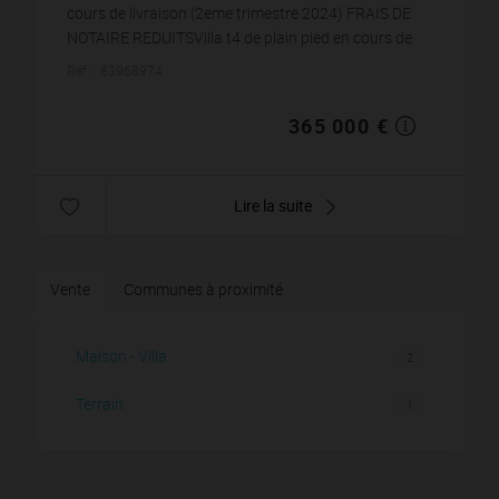
cours de livraison (2eme trimestre 2024) FRAIS DE
NOTAIRE REDUITSVilla t4 de plain pied en cours de
livraison d'environ 108m² avec garage et pis...
Réf. : 83968974
365 000 €
Lire la suite
Vente
Communes à proximité
Maison - Villa
2
Terrain
1