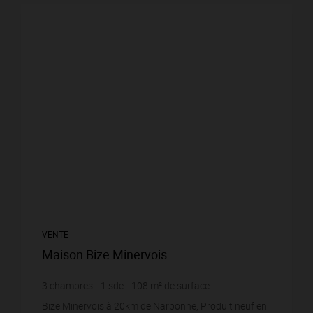
VENTE
Maison Bize Minervois
3
chambres
1
sde
108
m² de surface
585
m² de terrain
3 379,63 €
prix / m²
Bize Minervois à 20km de Narbonne, Produit neuf en