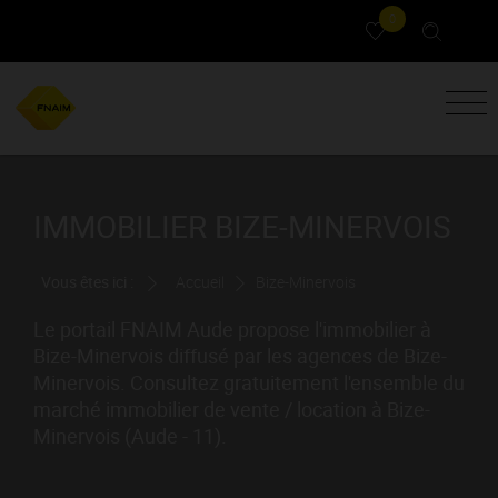
0
IMMOBILIER BIZE-MINERVOIS
Vous êtes ici :
Accueil
Bize-Minervois
Le portail FNAIM Aude propose l'immobilier à
Bize-Minervois diffusé par les agences de Bize-
Minervois. Consultez gratuitement l'ensemble du
marché immobilier de vente / location à Bize-
Minervois (Aude - 11).