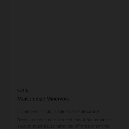
VENTE
Maison Bize Minervois
5
chambres
1
sdb
1
sde
154
m² de surface
1 500
m² de terrain
3 727,27 €
prix / m²
Découvrez cette maison exceptionnelle sur terrain de
1500m² située à Bize-Minervois, offrant 6 chambres