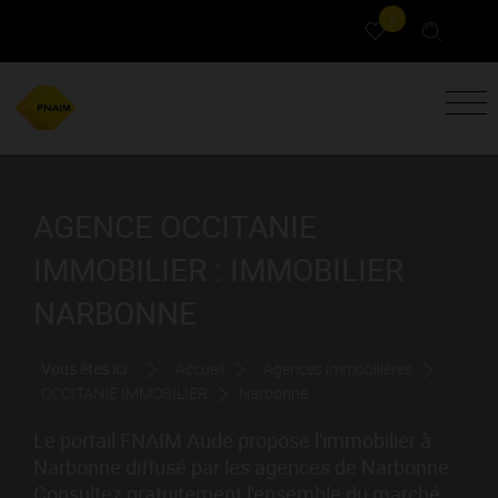
0
AGENCE OCCITANIE
IMMOBILIER : IMMOBILIER
NARBONNE
Vous êtes ici :
Accueil
Agences immobilières
OCCITANIE IMMOBILIER
Narbonne
Le portail FNAIM Aude propose l'immobilier à
Narbonne diffusé par les agences de Narbonne.
Consultez gratuitement l'ensemble du marché