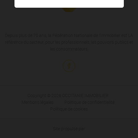
Depuis plus de 70 ans, la Fédération Nationale de l'Immobilier est LA
référence du secteur, pour les professionnels, les pouvoirs publics et
les consommateurs.
Copyright © 2026 OCCITANIE IMMOBILIER
Mentions légales
Politique de confidentialité
Politique de cookies
Site propulsé par