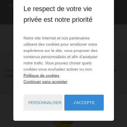
villa grâce au portail immobilier FNAIM Aude
Le respect de votre vie
privée est notre priorité
Notre site Internet et nos partenaires
utilisent des cookies pour améliorer votre
expérience sur le site, vous proposer des
contenus personnalisés et afin d’analyser
notre trafic. Vous pouvez choisir quels
cookies vous souhaitez activer ou non.
Aucune annonce n'a été trouvée, nous vous invitons à élargir vos
Politique de cookies
critères de recherche via le moteur ci-contre.
Continuer sans accepter
PERSONNALISER
J'ACCEPTE