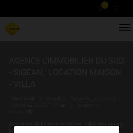
0
AGENCE L'IMMOBILIER DU SUD
- SIGEAN : LOCATION MAISON
- VILLA
Vous êtes ici :
Accueil
Agences immobilières
L'IMMOBILIER DU SUD - Sigean
Location
Maison - Villa
Annonces de location maisons - villas d'agences
immobilières. Rechercher et louer votre maison -