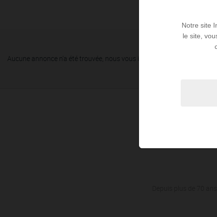
Notre site 
le site, vo
Aucune annonce n'a été trouvée, nous vous invitons à élargir vos critèr
Depuis plus de 70 ans,