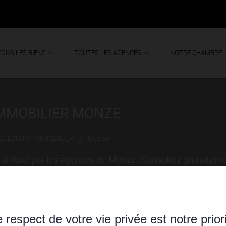
TOUS LES BIENS
TOUTES LES AGENCES
NOTRE CHAMBRE
IMMOBILIER MONZE
E LOUBAT IMMOBILIER
Monze
 diffusé par les agences de Monze. Consultez gratuitem
ude - 11).
 respect de votre vie privée est notre prior