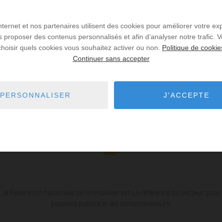
Internet et nos partenaires utilisent des cookies pour améliorer votre ex
us proposer des contenus personnalisés et afin d’analyser notre trafic.
choisir quels cookies vous souhaitez activer ou non.
Politique de cookie
Continuer sans accepter
es de recherche via le moteur ci-contre.
PERSONNALISER
J'ACCEPTE
 la Fédération Nationale de l'Immobilier est LA référence du secteur, pour 
pouvoirs publics et les consommateurs.