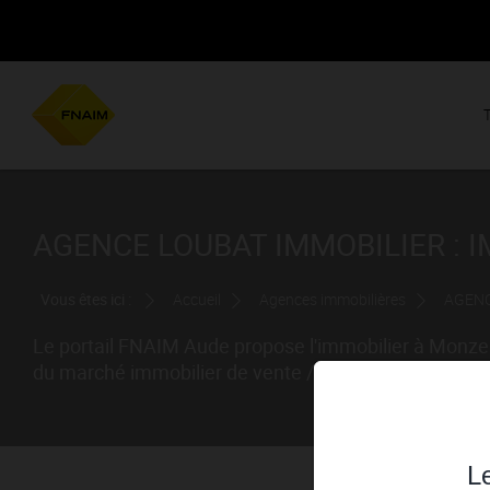
AGENCE LOUBAT IMMOBILIER : 
Vous êtes ici :
Accueil
Agences immobilières
AGENC
Le portail FNAIM Aude propose l'immobilier à Monze
du marché immobilier de vente / location à Monze (A
Le