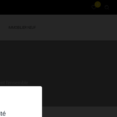
0
IMMOBILIER NEUF
ent l'ensemble
ité