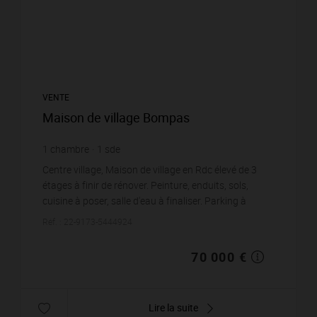
VENTE
Maison de village Bompas
1
chambre
1
sde
Centre village, Maison de village en Rdc élevé de 3
étages à finir de rénover. Peinture, enduits, sols,
cuisine à poser, salle d'eau à finaliser. Parking à
proximité. Idéal pour du locatif.Toutes...
Réf. : 22-9173-5444924
70 000 €
Lire la suite