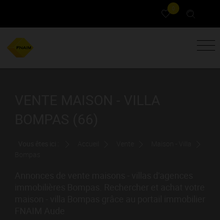
0
VENTE MAISON - VILLA
BOMPAS (66)
Vous êtes ici :
Accueil
Vente
Maison - Villa
Bompas
Annonces de vente maisons - villas d'agences
immobilières Bompas. Rechercher et achat votre
maison - villa Bompas grâce au portail immobilier
FNAIM Aude