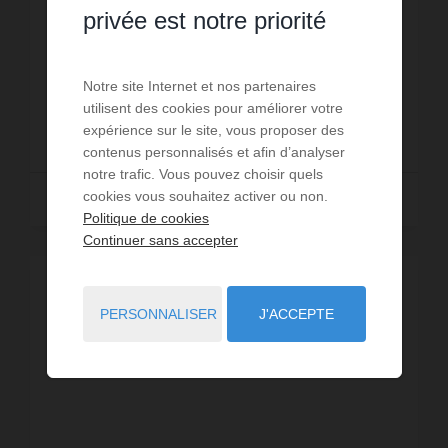
BOMPAS Venez découvrir cette jolie villa 3 faces
privée est notre priorité
ensoleillée sur terrain de 311m² située dans quartier
calme proche de toutes commodités. Au RDC :
Entrée, salon/séjour cathédrale avec cheminée,
Réf. : 19-9339-5307704
Notre site Internet et nos partenaires
grande...
utilisent des cookies pour améliorer votre
259 000 €
expérience sur le site, vous proposer des
contenus personnalisés et afin d’analyser
notre trafic. Vous pouvez choisir quels
cookies vous souhaitez activer ou non.
Lire la suite
Politique de cookies
Continuer sans accepter
PERSONNALISER
J'ACCEPTE