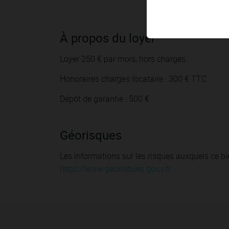
À propos du loyer
Loyer 250 € par mois, hors charges.
Honoraires charges locataire : 300 € TTC.
Dépôt de garantie : 500 €
Géorisques
Les informations sur les risques auxquels ce bi
https://www.georisques.gouv.fr