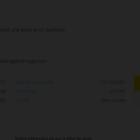
nt une pièce et un sanitaire.
 www.agence-luga.com
517
Date de disponibilité :
01/10/2022
ial
Surface de :
27,2 m2
900
Cuisine :
Sans cuisine
Indice d'émission de gaz à effet de serre