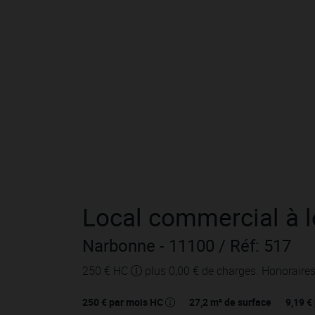
Local commercial
à 
Narbonne
- 11100
/ Réf: 517
250 € HC
plus 0,00 € de charges.
Honoraires
250 € par mois HC
27,2
m² de surface
9,19 €