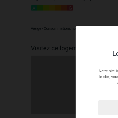
A
B
C
D
E
F
G
Vierge - Consommations non exploitables
Visitez ce logement
Le
Notre site 
le site, vo