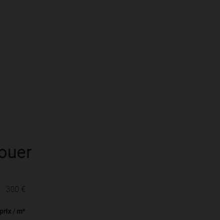
louer
 : 300 €
prix / m²