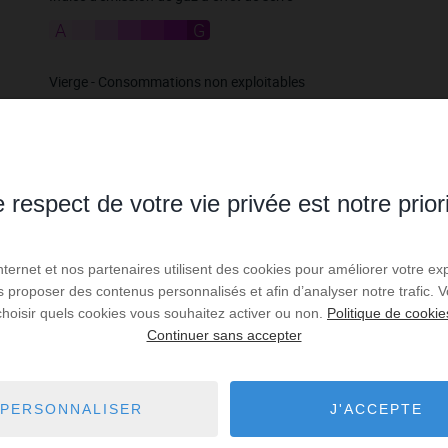
A
B
C
D
E
F
G
Vierge - Consommations non exploitables
 respect de votre vie privée est notre prior
Internet et nos partenaires utilisent des cookies pour améliorer votre ex
us proposer des contenus personnalisés et afin d’analyser notre trafic.
choisir quels cookies vous souhaitez activer ou non.
Politique de cookie
Continuer sans accepter
PERSONNALISER
J'ACCEPTE