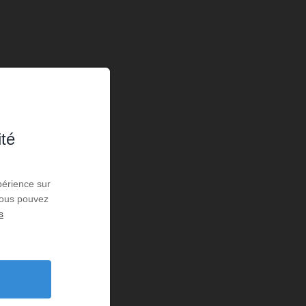
ité
périence sur
 Vous pouvez
s