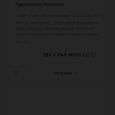
Appartement Narbonne
1
pièce
1
sde
18,6
m² de surface
20,43 €
prix / m²
REF 530 - NARBONNE - STUDIO MEUBLÉ etudiant AU
3EME ETAGE d'un immeuble sécurisé - STUDIO DE
18.62m2 composé d'une entrée sur pièce de vie avec
placard et avec kitchenette, une salle d&apos...
Réf. : 530
380 € PAR MOIS CC
Lire la suite