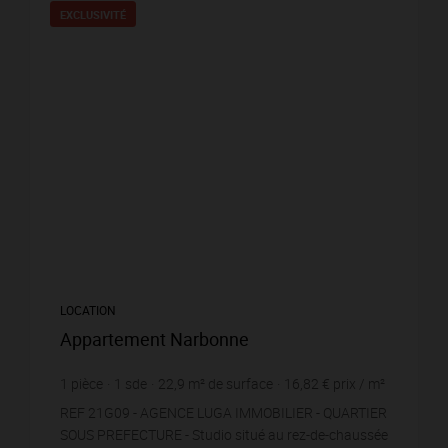
EXCLUSIVITÉ
LOCATION
Appartement Narbonne
1
pièce
1
sde
22,9
m² de surface
16,82 €
prix / m²
REF 21G09 - AGENCE LUGA IMMOBILIER - QUARTIER
SOUS PREFECTURE - Studio situé au rez-de-chaussée