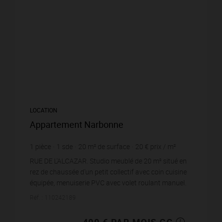
LOCATION
Appartement Narbonne
1
pièce
1
sde
20
m² de surface
20 €
prix / m²
RUE DE L'ALCAZAR. Studio meublé de 20 m² situé en
rez de chaussée d'un petit collectif avec coin cuisine
équipée, menuiserie PVC avec volet roulant manuel.
En très bon état. Libre de suite. ...
Réf. : 110242189
400 € PAR MOIS CC