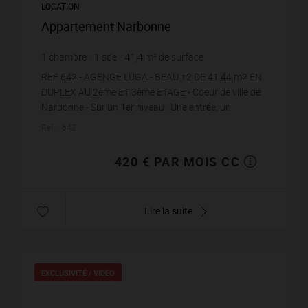
LOCATION
Appartement Narbonne
1
chambre
1
sde
41,4
m² de surface
10,14 €
prix / m²
REF 642 - AGENGE LUGA - BEAU T2 DE 41.44 m2 EN
DUPLEX AU 2ème ET 3ème ETAGE - Coeur de ville de
Narbonne - Sur un 1er niveau : Une entrée, un
salon/séjour avec cuisine ouverte semi équipée
Réf. : 642
(meuble ev...
420 € PAR MOIS CC
Lire la suite
EXCLUSIVITÉ /
VIDÉO