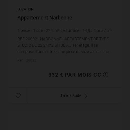
LOCATION
Appartement Narbonne
1
pièce
1
sde
22,2
m² de surface
14,95 €
prix / m²
REF 20032 - NARBONNE - APPARTEMENT DE TYPE
STUDIO DE 22.24m2 SITUÉ AU 1er étage. Il se
compose d'une entrée, une pièce de vie avec cuisine,
une salle d'eau avec wc. LOYER : 332EUR charges c...
Réf. : 20032
332 € PAR MOIS CC
Lire la suite