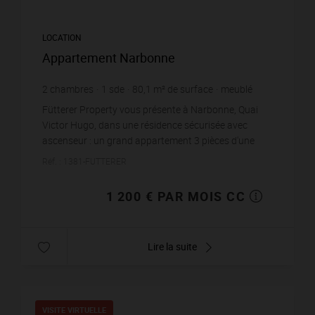
LOCATION
Appartement Narbonne
2
chambres
1
sde
80,1
m² de surface
meublé
14,98 €
prix / m²
Fütterer Property vous présente à Narbonne, Quai
Victor Hugo, dans une résidence sécurisée avec
ascenseur : un grand appartement 3 pièces d'une
superficie de 80,06 m² loué meublé. Il se compose
Réf. : 1381-FUTTERER
d'un h...
1 200 € PAR MOIS CC
Lire la suite
VISITE VIRTUELLE