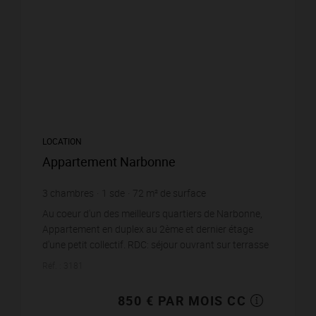
LOCATION
Appartement Narbonne
3
chambres
1
sde
72
m² de surface
11,81 €
prix / m²
Au coeur d'un des meilleurs quartiers de Narbonne,
Appartement en duplex au 2ème et dernier étage
d'une petit collectif. RDC: séjour ouvrant sur terrasse
exposée Est, cuisine indépendante s...
Réf. : 3181
850 € PAR MOIS CC