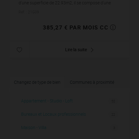
d'une superficie de 22.93m2, il se compose d'une
pièce de vie avec cuisine ouverte semi-équip...
Réf. : 21G09
385,27 € PAR MOIS CC
Lire la suite
Changez de type de bien
Communes à proximité
Appartement - Studio - Loft
52
Bureaux et Locaux professionnels
22
Maison - Villa
3