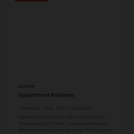
LOCATION
Appartement Narbonne
3
chambres
1
sdb
79,8
m² de surface
13,78 €
prix / m²
Superbe appartement de 79.81 m2 entièrement
rénové avec goût, offrant 3 belles chambres et la
climatisation dans toutes les pièces. Profitez d'une