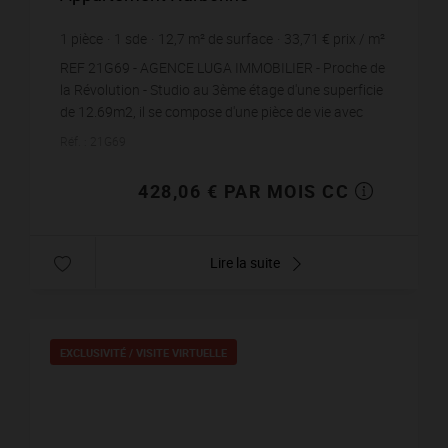
1
pièce
1
sde
12,7
m² de surface
33,71 €
prix / m²
REF 21G69 - AGENCE LUGA IMMOBILIER - Proche de
la Révolution - Studio au 3ème étage d'une superficie
de 12.69m2, il se compose d'une pièce de vie avec
CLIMATISATION REVERSIBLE, une coin cui...
Réf. : 21G69
428,06 € PAR MOIS CC
Lire la suite
EXCLUSIVITÉ /
VISITE VIRTUELLE