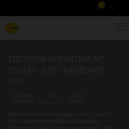
0
LOCATION APPARTEMENT -
STUDIO - LOFT NARBONNE
(11)
Vous êtes ici :
Accueil
Location
Appartement - Studio - Loft
Narbonne
Annonces de location appartements - studios -
lofts d'agences immobilières Narbonne.
Rechercher et louer votre appartement - studio -