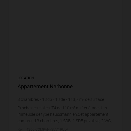
LOCATION
Appartement Narbonne
3
chambres
1
sdb
1
sde
113,7
m² de surface
7,27 €
prix / m²
Proche des Halles, T4 de 110 m² au 1er étage d'un
immeuble de type haussmannien.Cet appartement
comprend 3 chambres, 1 SDB, 1 SDE privative, 2 WC,
une cuisine aménagée et séparée et une salle de
Réf. : 4260-COMPANY37719ULV