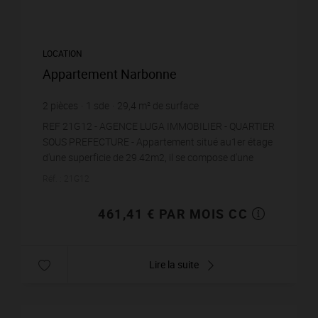
LOCATION
Appartement Narbonne
2
pièces
1
sde
29,4
m² de surface
15,69 €
prix / m²
REF 21G12 - AGENCE LUGA IMMOBILIER - QUARTIER
SOUS PREFECTURE - Appartement situé au1er étage
d'une superficie de 29.42m2, il se compose d'une
pièce de vie avec cuisine ouverte semi-équipée...
Réf. : 21G12
461,41 € PAR MOIS CC
Lire la suite