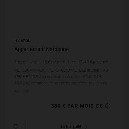
LOCATION
Appartement Narbonne
1
pièce
1
sde
18,6
m² de surface
20,43 €
prix / m²
REF 530 - NARBONNE - STUDIO MEUBLÉ etudiant AU
3EME ETAGE d'un immeuble sécurisé - STUDIO DE
18.62m2 composé d'une entrée sur pièce de vie avec
placard et avec kitchenette, une salle d&apos...
Réf. : 530
380 € PAR MOIS CC
Lire la suite