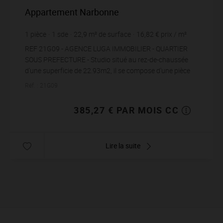
Appartement Narbonne
1
pièce
1
sde
22,9
m² de surface
16,82 €
prix / m²
REF 21G09 - AGENCE LUGA IMMOBILIER - QUARTIER
SOUS PREFECTURE - Studio situé au rez-de-chaussée
d'une superficie de 22.93m2, il se compose d'une pièce
de vie avec cuisine ouverte semi-équip...
Réf. : 21G09
385,27 € PAR MOIS CC
Lire la suite