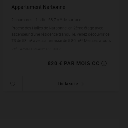
Appartement Narbonne
2
chambres
1
sdb
58,7
m² de surface
13,97 €
prix / m²
Proche des Halles de Narbonne, en 2ème étage avec
ascenseur d'une résidence tranquille, venez découvrir ce
T3 de 58 m² avec sa terrasse de 5.80 m² ! Mes ses atouts
ne s'arrêtent pas là : sont loués av...
Réf. : 4258-COMPANY37719ULV
820 € PAR MOIS CC
Lire la suite