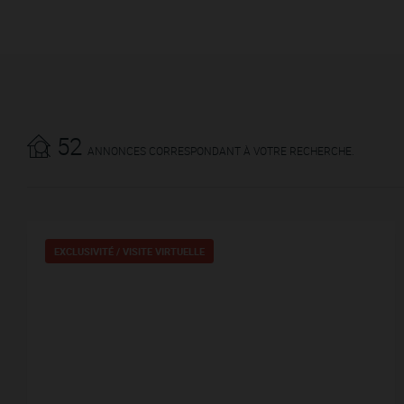
52
ANNONCES CORRESPONDANT À VOTRE RECHERCHE.
EXCLUSIVITÉ /
VISITE VIRTUELLE