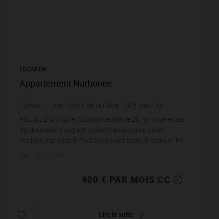
LOCATION
Appartement Narbonne
1
pièce
1
sde
20
m² de surface
20 €
prix / m²
RUE DE L'ALCAZAR. Studio meublé de 20 m² situé en rez
de chaussée d'un petit collectif avec coin cuisine
équipée, menuiserie PVC avec volet roulant manuel. En
très bon état. Libre de suite. ...
Réf. : 110242189
400 € PAR MOIS CC
Lire la suite