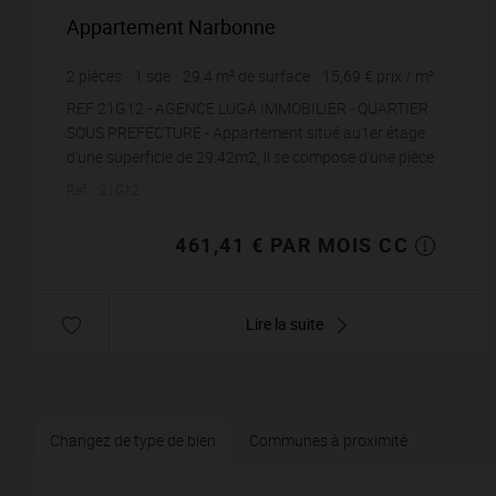
Appartement Narbonne
2
pièces
1
sde
29,4
m² de surface
15,69 €
prix / m²
REF 21G12 - AGENCE LUGA IMMOBILIER - QUARTIER
SOUS PREFECTURE - Appartement situé au1er étage
d'une superficie de 29.42m2, il se compose d'une pièce
de vie avec cuisine ouverte semi-équipée...
Réf. : 21G12
461,41 € PAR MOIS CC
Lire la suite
Changez de type de bien
Communes à proximité