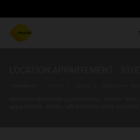
LOCATION APPARTEMENT - STUD
Vous êtes ici :
Accueil
Location
Appartement - Studi
Annonces de location appartements - studios - lofts
appartement - studio - loft Narbonne grâce au porta