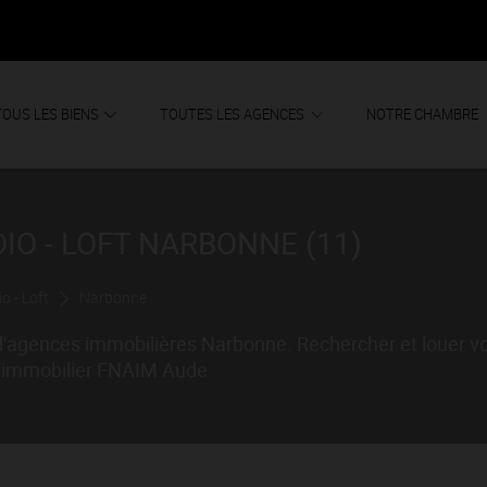
TOUS LES BIENS
TOUTES LES AGENCES
NOTRE CHAMBRE
IO - LOFT NARBONNE (11)
o - Loft
Narbonne
 d'agences immobilières Narbonne. Rechercher et louer v
il immobilier FNAIM Aude