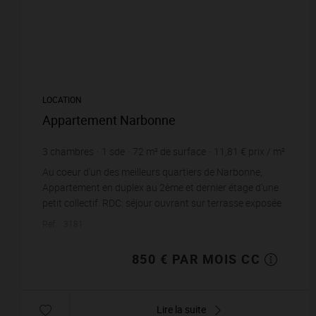
LOCATION
Appartement Narbonne
3
chambres
1
sde
72
m² de surface
11,81 €
prix / m²
Au coeur d'un des meilleurs quartiers de Narbonne,
Appartement en duplex au 2ème et dernier étage d'une
petit collectif. RDC: séjour ouvrant sur terrasse exposée
Est, cuisine indépendante s...
Réf. : 3181
850 € PAR MOIS CC
Lire la suite