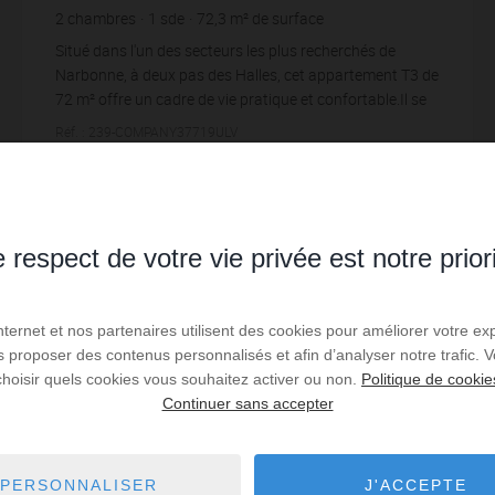
2
chambres
1
sde
72,3
m² de surface
12,31 €
prix / m²
Situé dans l'un des secteurs les plus recherchés de
Narbonne, à deux pas des Halles, cet appartement T3 de
72 m² offre un cadre de vie pratique et confortable.Il se
compose d'un séjour lumineux et cli...
Réf. : 239-COMPANY37719ULV
890 € PAR MOIS CC
 respect de votre vie privée est notre prior
Lire la suite
Internet et nos partenaires utilisent des cookies pour améliorer votre ex
us proposer des contenus personnalisés et afin d’analyser notre trafic.
EXCLUSIVITÉ
choisir quels cookies vous souhaitez activer ou non.
Politique de cookie
Continuer sans accepter
PERSONNALISER
J'ACCEPTE