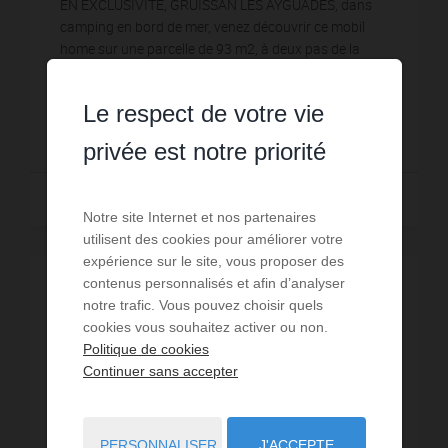
EN EXCLUSIVITE, GRUISSAN LES AYGUADES, dans
camping en bord de mer, venez découvrir ce mobil
home sur une parcelle de 93 m2, à deux pas de la
plage! Il se compose d'une cuisine en dur avec coin ...
Réf. : 21558
Le respect de votre vie
85 000 €
privée est notre priorité
Lire la suite
Notre site Internet et nos partenaires
utilisent des cookies pour améliorer votre
expérience sur le site, vous proposer des
contenus personnalisés et afin d’analyser
EXCLUSIVITÉ /
VISITE VIRTUELLE
notre trafic. Vous pouvez choisir quels
cookies vous souhaitez activer ou non.
Politique de cookies
Continuer sans accepter
PERSONNALISER
J'ACCEPTE