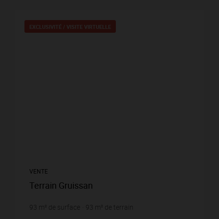
EXCLUSIVITÉ /
VISITE VIRTUELLE
VENTE
Terrain Gruissan
93
m² de surface
93
m² de terrain
913,98 €
prix / m²