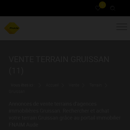
0
VENTE TERRAIN GRUISSAN
(11)
Vous êtes ici :
Accueil
Vente
Terrain
Gruissan
Annonces de vente terrains d'agences
immobilières Gruissan. Rechercher et achat
votre terrain Gruissan grâce au portail immobilier
FNAIM Aude