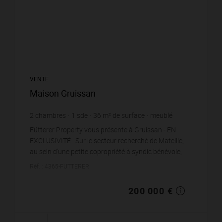
VENTE
Maison Gruissan
2
chambres
1
sde
36
m² de surface
meublé
5 555,56 €
prix / m²
Fütterer Property vous présente à Gruissan - EN
EXCLUSIVITÉ : Sur le secteur recherché de Mateille,
au sein d'une petite copropriété à syndic bénévole,
'Résidence Aiguë Marine', découvrez cette maison...
Réf. : 4365-FUTTERER
200 000 €