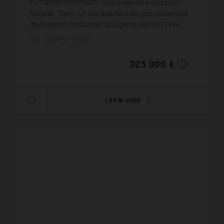
FÜTTERER PROPERTY vous présente à Gruissan -
Mateille : Dans l'un des quartiers les plus recherchés
de Gruissan, découvrez ce superbe pavillon T4 en
R+1, entièrement rénové avec goût, offrant un
Réf. : 4344-FUTTERER
cadre...
325 000 €
Lire la suite