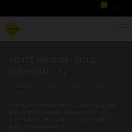
0
VENTE MAISON - VILLA
GRUISSAN (11)
Vous êtes ici :
Accueil
Vente
Maison - Villa
Gruissan
Annonces de vente maisons - villas d'agences
immobilières Gruissan. Rechercher et achat
votre maison - villa Gruissan grâce au portail
immobilier FNAIM Aude