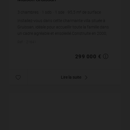
3
chambres
1
sdb
1
sde
95,5
m² de surface
3 130,89 €
prix / m²
Installez-vous dans cette charmante villa située à
Gruissan, idéale pour accueillir toute la famille dans
un cadre agréable et ensoleillé.Construite en 2000,
cette maison offre une surface habitable ...
Réf. : 21641
299 000 €
Lire la suite