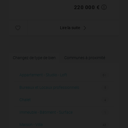
220 000 €
Lire la suite
Changez de type de bien
Communes à proximité
Appartement - Studio - Loft
61
Bureaux et Locaux professionnels
5
Chalet
4
Immeuble - Bâtiment - Surface
1
Maison - Villa
43