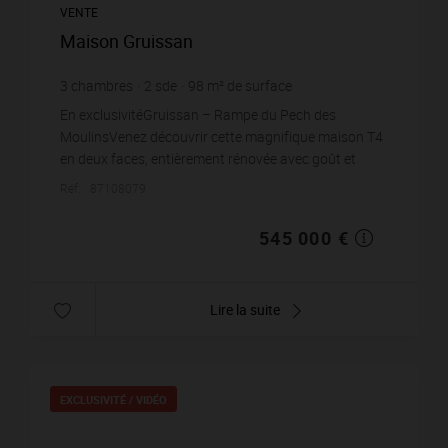
VENTE
Maison Gruissan
3
chambres
2
sde
98
m² de surface
5 561,22 €
prix / m²
En exclusivitéGruissan – Rampe du Pech des
MoulinsVenez découvrir cette magnifique maison T4
en deux faces, entièrement rénovée avec goût et
offrant des prestations de qualité.Dès l'entrée, vous ...
Réf. : 87108079
545 000 €
Lire la suite
EXCLUSIVITÉ /
VIDÉO