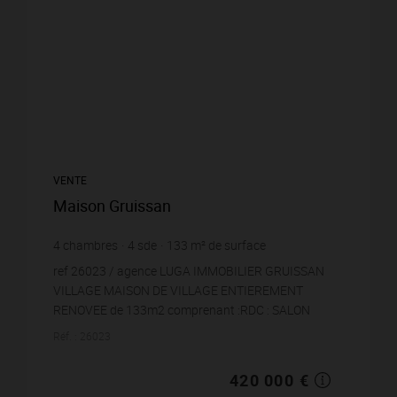
VENTE
Maison Gruissan
4
chambres
4
sde
133
m² de surface
3 157,89 €
prix / m²
ref 26023 / agence LUGA IMMOBILIER GRUISSAN
VILLAGE MAISON DE VILLAGE ENTIEREMENT
RENOVEE de 133m2 comprenant :RDC : SALON
SEJOUR AVEC CUISINE EQUIPEE ET UN LOCAL A
Réf. : 26023
VELO1ER ETAGE : 2 SUITES AVEC SDE ...
420 000 €