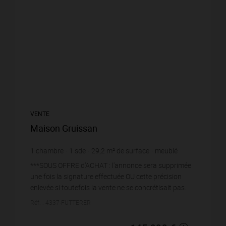
VENTE
Maison Gruissan
1
chambre
1
sde
29,2
m² de surface
meublé
4 965,75 €
prix / m²
***SOUS OFFRE d'ACHAT : l'annonce sera supprimée
une fois la signature effectuée OU cette précision
enlevée si toutefois la vente ne se concrétisait pas.
Merci pour votre compréhension***FÜTTERER
Réf. : 4337-FUTTERER
PROP...