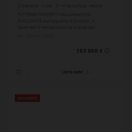
2
chambres
1
sde
57
m² de surface
meublé
3 385,96 €
prix / m²
FÜTTERER PROPERTY vous présente EN
EXCLUSIVITÉ aux Ayguades à Gruissan : A
seulement 5 minutes à pied de la plage des
Ayguades, venez découvrir ce charmant pavillon 3
Réf. : 4354-FUTTERER
pièces d'environ 57 m² (36.76 m² ...
193 000 €
Lire la suite
EXCLUSIVITÉ