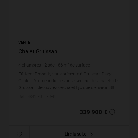
VENTE
Chalet Gruissan
4
chambres
2
sde
86
m² de surface
135
m² de terrain
3 952,33 €
prix / m²
Fütterer Property vous présente à Gruissan Plage –
Chalet : Au coeur du très prisé secteur des chalets de
Gruissan, découvrez ce chalet typique d'environ 88
m² sur deux niveaux, édifié sur une parcell...
Réf. : 4341-FUTTERER
339 900 €
Lire la suite