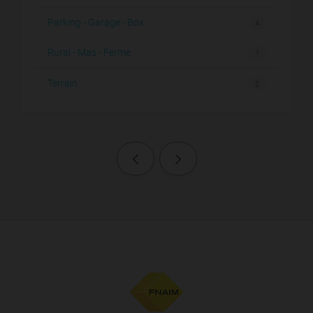
Parking - Garage - Box
4
Rural - Mas - Ferme
1
Terrain
2
Page précédente
Page suivante