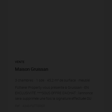
VENTE
Maison Gruissan
3
chambres
1
sde
45,2
m² de surface
meublé
4 867,26 €
prix / m²
Fütterer Property vous présente à Gruissan - EN
EXCLUSIVITÉ :***SOUS OFFRE D'ACHAT : l'annonce
sera supprimée une fois la signature effectuée OU
cette précision enlevée si toutefois la vente ne se co...
Réf. : 4340-FUTTERER