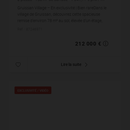
Gruissan Village – En exclusivité | Bien rareDans le
village de Gruissan, découvrez cette spacieuse
remise d'environ 78 m² au sol, élevée d'un étage,
bénéficiant d'une cour d'envir...
Réf. : 87246971
212 000 €
Lire la suite
EXCLUSIVITÉ /
VIDÉO