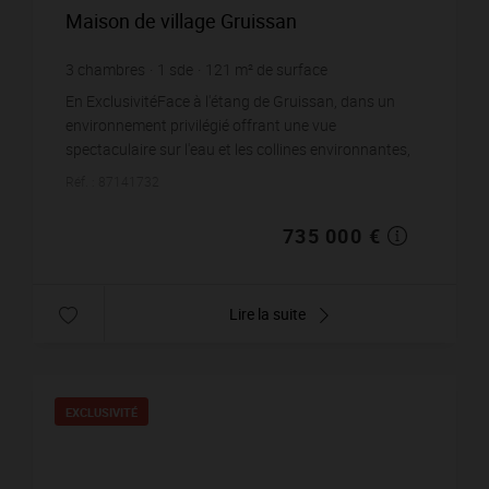
Maison de village Gruissan
3
chambres
1
sde
121
m² de surface
6 074,38 €
prix / m²
En ExclusivitéFace à l'étang de Gruissan, dans un
environnement privilégié offrant une vue
spectaculaire sur l'eau et les collines environnantes,
découvrez cette agréable maison de village e...
Réf. : 87141732
735 000 €
Lire la suite
EXCLUSIVITÉ