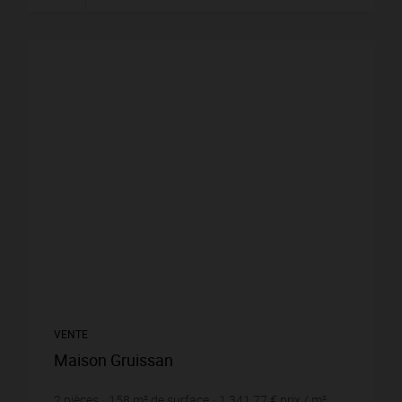
VENTE
Maison Gruissan
2
pièces
158
m² de surface
1 341,77 €
prix / m²