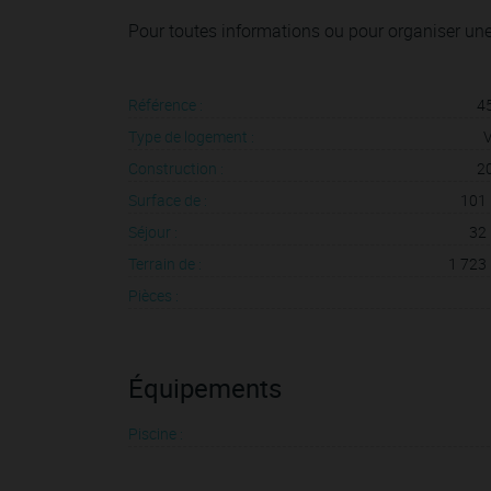
Pour toutes informations ou pour organiser une
Référence :
4
Type de logement :
V
Construction :
2
Surface de :
101
Séjour :
32
Terrain de :
1 723
Pièces :
Équipements
Piscine :