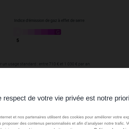
Indice d'émission de gaz à effet de serre
A
B
C
D
E
F
G
5
 un usage standard : entre 710 € et 1 030 € par an.
 respect de votre vie privée est notre prior
Internet et nos partenaires utilisent des cookies pour améliorer votre ex
us proposer des contenus personnalisés et afin d’analyser notre trafic.