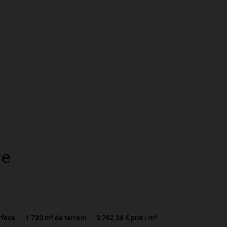
re
rface
1 723
m² de terrain
3 762,38 €
prix / m²