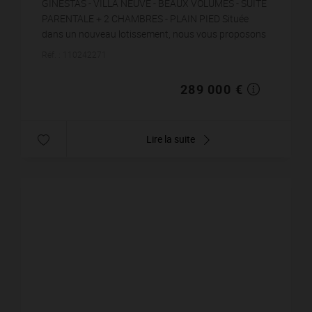
GINESTAS - VILLA NEUVE - BEAUX VOLUMES - SUITE
PARENTALE + 2 CHAMBRES - PLAIN PIED Située
dans un nouveau lotissement, nous vous proposons
cette villa neuve! Libre sur 3 faces, elle est très fonc...
Réf. : 110242271
289 000 €
Lire la suite