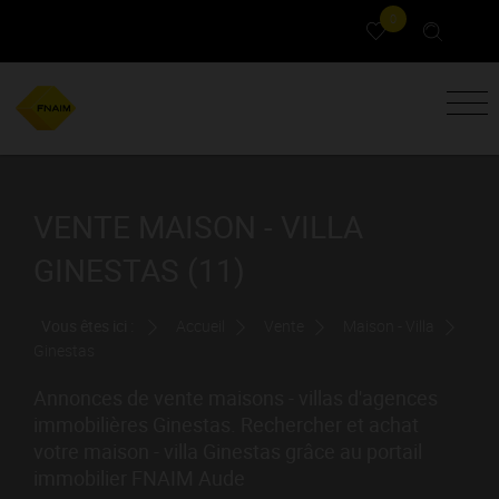
0
VENTE MAISON - VILLA
GINESTAS (11)
Vous êtes ici :
Accueil
Vente
Maison - Villa
Ginestas
Annonces de vente maisons - villas d'agences
immobilières Ginestas. Rechercher et achat
votre maison - villa Ginestas grâce au portail
immobilier FNAIM Aude