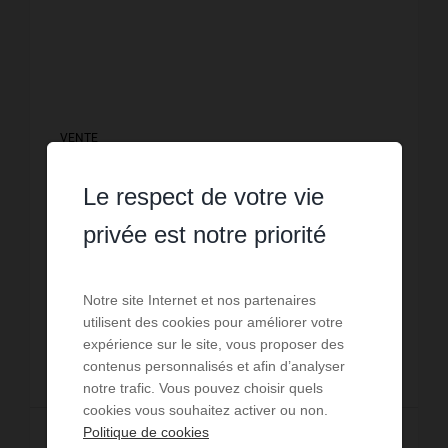
VENTE
Villa Ginestas
Le respect de votre vie
4
chambres
1
sde
101
m² de surface
privée est notre priorité
1 723
m² de terrain
3 762,38 €
prix / m²
No 4512: Villa plain-pied 4 faces de 101m2 sur grand
terrain de 1723m2 (hors lotissement). Elle est
composée d'une belle pièce de vie de 32.5m2 avec
Notre site Internet et nos partenaires
grande véranda attenante de 26m2, d'une ...
Réf. : 4512
utilisent des cookies pour améliorer votre
expérience sur le site, vous proposer des
380 000 €
contenus personnalisés et afin d’analyser
notre trafic. Vous pouvez choisir quels
cookies vous souhaitez activer ou non.
Politique de cookies
Lire la suite