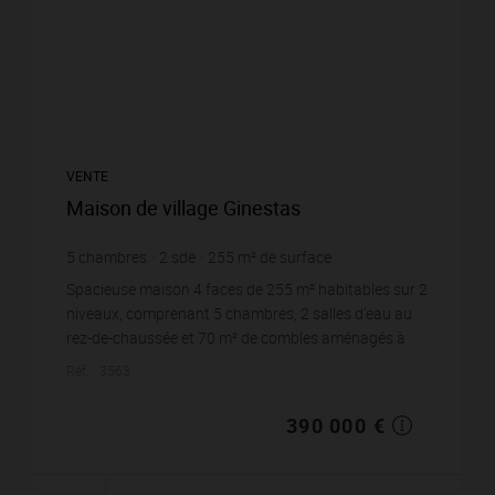
VENTE
Maison de village Ginestas
5
chambres
2
sde
255
m² de surface
1 400
m² de terrain
1 529,41 €
prix / m²
Spacieuse maison 4 faces de 255 m² habitables sur 2
niveaux, comprenant 5 chambres, 2 salles d’eau au
rez-de-chaussée et 70 m² de combles aménagés à
l’étage. Lumineuse et chaleureuse, toutes les pièc...
Réf. : 3563
390 000 €