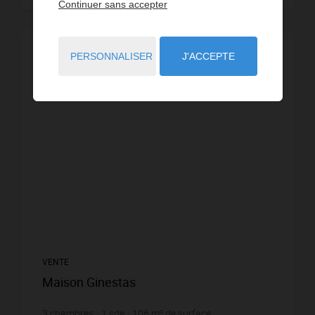
Continuer sans accepter
VIDÉO
PERSONNALISER
J'ACCEPTE
VENTE
Maison Ginestas
3
chambres
1
sde
106
m² de surface