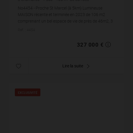
424
m² de terrain
3 084,91 €
prix / m²
No4454 - Proche St Marcel (à 5km) Lumineuse
MAISON récente et terminée en 2023 de 106 m2
comprenant un bel espace de vie de près de 46m2, 3
chambres dont 1 suite parentale avec SDE et
Réf. : 4454
Dressing, plus ...
327 000 €
Lire la suite
EXCLUSIVITÉ