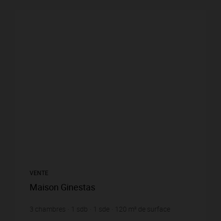
VENTE
Maison Ginestas
3
chambres
1
sdb
1
sde
120
m² de surface
372
m² de terrain
2 408,33 €
prix / m²