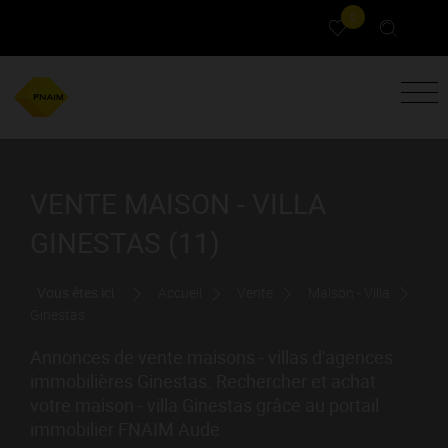
0
VENTE MAISON - VILLA
GINESTAS (11)
Vous êtes ici :
Accueil
Vente
Maison - Villa
Ginestas
Annonces de vente maisons - villas d'agences
immobilières Ginestas. Rechercher et achat
votre maison - villa Ginestas grâce au portail
immobilier FNAIM Aude