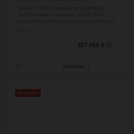
424
m² de terrain
3 084,91 €
prix / m²
No4454 - Proche St Marcel (à 5km) Lumineuse
MAISON récente et terminée en 2023 de 106 m2
comprenant un bel espace de vie de près de 46m2, 3
chambres dont 1 suite parentale avec SDE et
Réf. : 4454
Dressing, plus ...
327 000 €
Lire la suite
EXCLUSIVITÉ