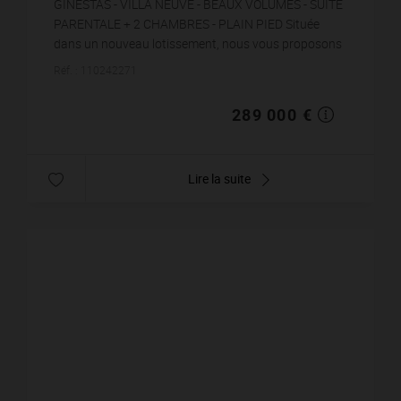
GINESTAS - VILLA NEUVE - BEAUX VOLUMES - SUITE
PARENTALE + 2 CHAMBRES - PLAIN PIED Située
dans un nouveau lotissement, nous vous proposons
cette villa neuve! Libre sur 3 faces, elle est très fonc...
Réf. : 110242271
289 000 €
Lire la suite