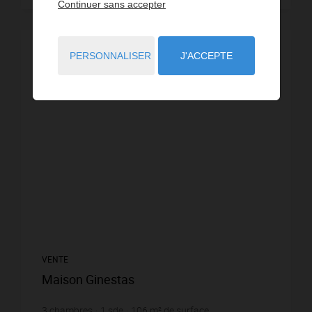
Continuer sans accepter
VIDÉO
PERSONNALISER
J'ACCEPTE
VENTE
Maison Ginestas
3
chambres
1
sde
106
m² de surface