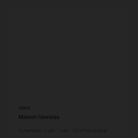
VENTE
Maison Ginestas
3
chambres
1
sdb
1
sde
120
m² de surface
372
m² de terrain
2 408,33 €
prix / m²