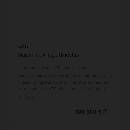
VENTE
Maison de village Ginestas
5
chambres
2
sde
255
m² de surface
1 400
m² de terrain
1 529,41 €
prix / m²
Spacieuse maison 4 faces de 255 m² habitables sur 2
niveaux, comprenant 5 chambres, 2 salles d’eau au
rez-de-chaussée et 70 m² de combles aménagés à
l’étage. Lumineuse et chaleureuse, toutes les pièc...
Réf. : 3563
390 000 €