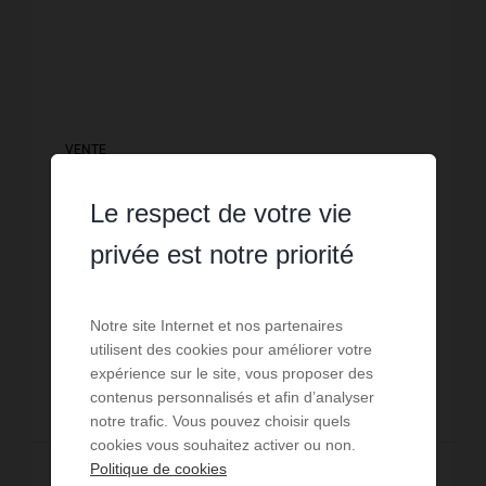
VENTE
Villa Ginestas
Le respect de votre vie
4
chambres
1
sde
101
m² de surface
privée est notre priorité
1 723
m² de terrain
3 762,38 €
prix / m²
No 4512: Villa plain-pied 4 faces de 101m2 sur grand
terrain de 1723m2 (hors lotissement). Elle est
composée d'une belle pièce de vie de 32.5m2 avec
Notre site Internet et nos partenaires
grande véranda attenante de 26m2, d'une ...
Réf. : 4512
utilisent des cookies pour améliorer votre
expérience sur le site, vous proposer des
380 000 €
contenus personnalisés et afin d’analyser
notre trafic. Vous pouvez choisir quels
cookies vous souhaitez activer ou non.
Politique de cookies
Lire la suite