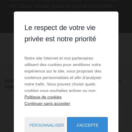
loft Cuxac-d'Aude grâce au portail immobilier
FNAIM Aude
Le respect de votre vie
privée est notre priorité
Notre site Internet et nos partenaires
utilisent des cookies pour améliorer votre
expérience sur le site, vous proposer des
contenus personnalisés et afin d’analyser
Aucune annonce n'a été trouvée, nous vous invitons à élargir vos
notre trafic. Vous pouvez choisir quels
critères de recherche via le moteur ci-contre.
cookies vous souhaitez activer ou non.
Changez de type de bien
Communes à proximité
Politique de cookies
Continuer sans accepter
Boutiques - Commerces - Murs
1
PERSONNALISER
J'ACCEPTE