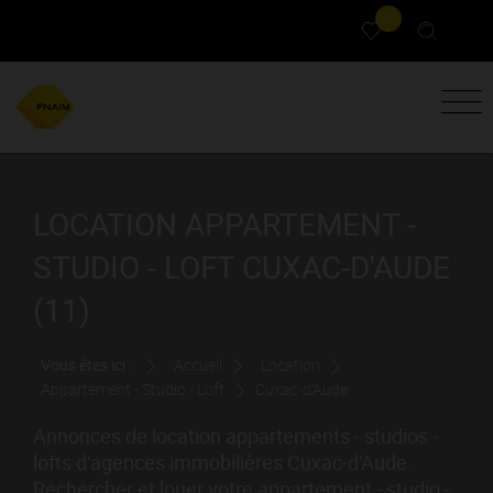
0
LOCATION APPARTEMENT -
STUDIO - LOFT CUXAC-D'AUDE
(11)
Vous êtes ici :
Accueil
Location
Appartement - Studio - Loft
Cuxac-d'Aude
Annonces de location appartements - studios -
lofts d'agences immobilières Cuxac-d'Aude.
Rechercher et louer votre appartement - studio -