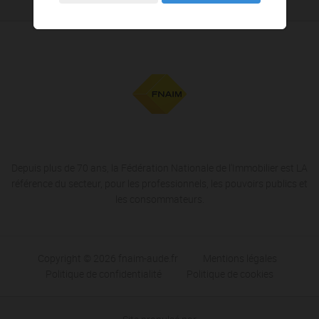
Depuis plus de 70 ans, la Fédération Nationale de l'Immobilier est LA
référence du secteur, pour les professionnels, les pouvoirs publics et
les consommateurs.
Copyright © 2026 fnaim-aude.fr
Mentions légales
Politique de confidentialité
Politique de cookies