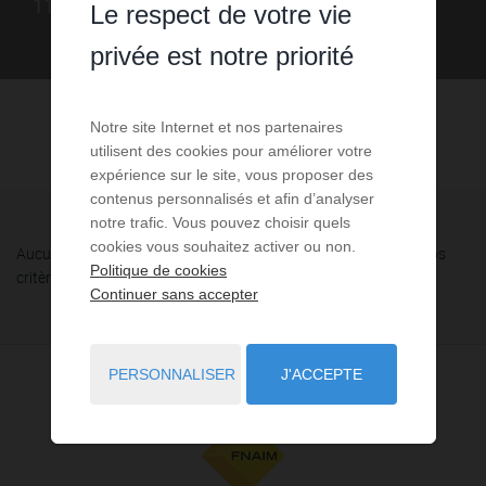
11).
Le respect de votre vie
privée est notre priorité
Notre site Internet et nos partenaires
utilisent des cookies pour améliorer votre
expérience sur le site, vous proposer des
contenus personnalisés et afin d’analyser
notre trafic. Vous pouvez choisir quels
cookies vous souhaitez activer ou non.
Aucune annonce n'a été trouvée, nous vous invitons à élargir vos
Politique de cookies
critères de recherche via le moteur ci-contre.
Continuer sans accepter
PERSONNALISER
J'ACCEPTE