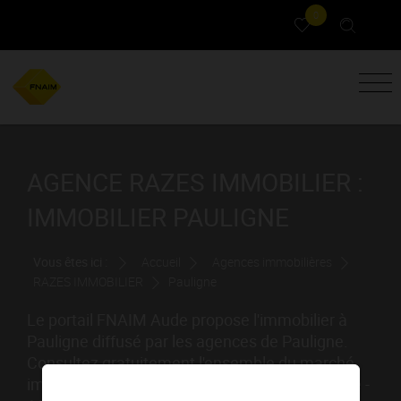
0
AGENCE RAZES IMMOBILIER :
IMMOBILIER PAULIGNE
Vous êtes ici :
Accueil
Agences immobilières
RAZES IMMOBILIER
Pauligne
Le portail FNAIM Aude propose l'immobilier à
Pauligne diffusé par les agences de Pauligne.
Consultez gratuitement l'ensemble du marché
immobilier de vente / location à Pauligne (Aude -