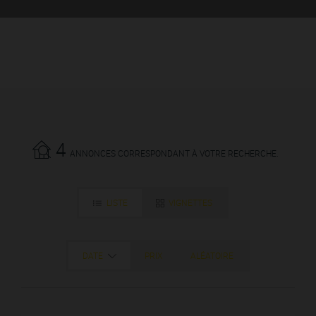
4
ANNONCES CORRESPONDANT À VOTRE RECHERCHE.
LISTE
VIGNETTES
DATE
PRIX
ALÉATOIRE