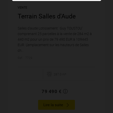
VENTE
Terrain Salles d'Aude
Salles d'aude Lotissement ' Guy TOUSTOU'
comprenant 25 parcelles à la vente de 284 m2 à
440 m2 pour un prix de 79 490 EUR à 109445
EUR. L'emplacement sur les hauteurs de Salles
ch...
Réf. : 7729
287.0 m²
79 490 €
Lire la suite