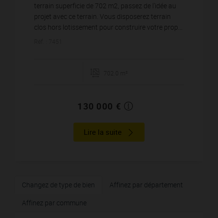
terrain superficie de 702 m2, passez de l'idée au
projet avec ce terrain. Vous disposerez terrain
clos hors lotissement pour construire votre prop...
Réf. : 7451
702.0 m²
130 000 €
Lire la suite
Changez de type de bien
Affinez par département
Affinez par commune