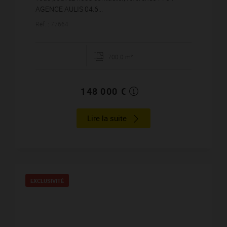
AGENCE AULIS 04.6...
Réf. : 77664
700.0 m²
148 000 €
Lire la suite
EXCLUSIVITÉ