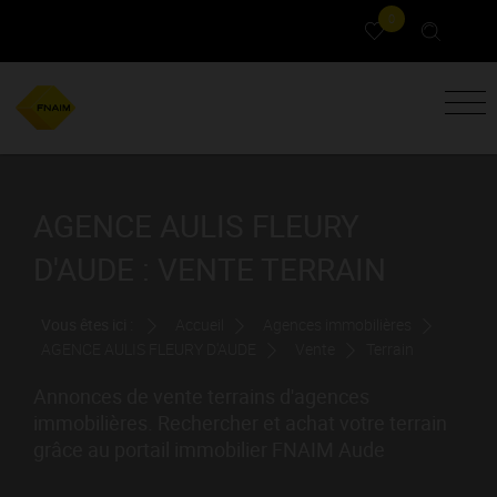
0
AGENCE AULIS FLEURY
D'AUDE : VENTE TERRAIN
Vous êtes ici :
Accueil
Agences immobilières
AGENCE AULIS FLEURY D'AUDE
Vente
Terrain
Annonces de vente terrains d'agences
immobilières. Rechercher et achat votre terrain
grâce au portail immobilier FNAIM Aude