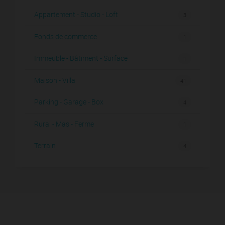
Appartement - Studio - Loft
3
Fonds de commerce
1
Immeuble - Bâtiment - Surface
1
Maison - Villa
41
Parking - Garage - Box
4
Rural - Mas - Ferme
1
Terrain
4